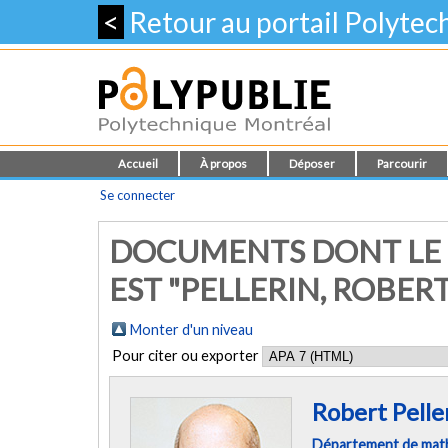
<
Retour au portail Polyte
Accueil
À propos
Déposer
Parcourir
Se connecter
DOCUMENTS DONT LE 
EST "
PELLERIN, ROBER
Monter d'un niveau
Pour citer ou exporter
Robert Pelle
Département de mathé