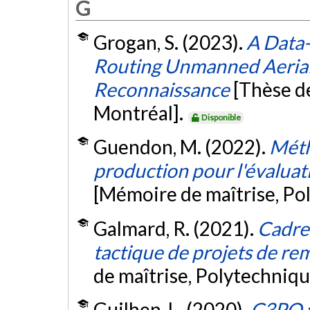
G
Grogan, S. (2023).
A Data-
Routing Unmanned Aerial 
Reconnaissance
[Thèse d
Montréal].
Disponible
Guendon, M. (2022).
Méth
production pour l'évaluat
[Mémoire de maîtrise, Po
Galmard, R. (2021).
Cadre 
tactique de projets de rem
de maîtrise, Polytechniq
Guilhen, L. (2020).
C3PO :