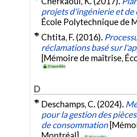
Cherkaoui, K. (2017).
Plan
projets d'ingénierie et de
École Polytechnique de M
Chtita, F. (2016).
Processu
réclamations basé sur l'a
[Mémoire de maîtrise, Éc
Disponible
D
Deschamps, C. (2024).
Mé
pour la gestion des pièces
de consommation
[Mémoi
Montréal].