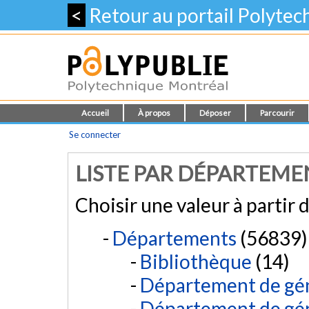
<
Retour au portail Polyte
Accueil
À propos
Déposer
Parcourir
Se connecter
LISTE PAR DÉPARTEME
Choisir une valeur à partir d
Départements
(56839)
Bibliothèque
(14)
Département de gé
Département de gén