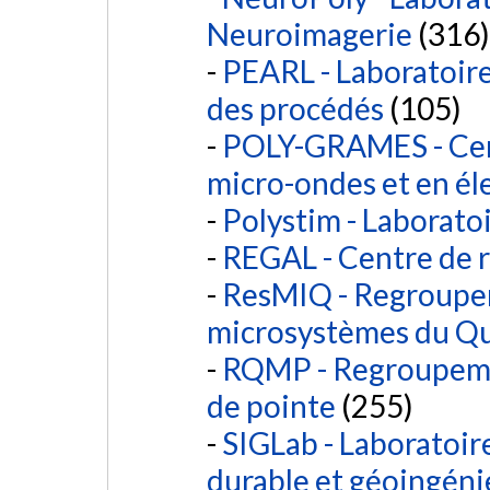
Neuroimagerie
(316)
PEARL - Laboratoire
des procédés
(105)
POLY-GRAMES - Cen
micro-ondes et en él
Polystim - Laborato
REGAL - Centre de r
ResMIQ - Regroupe
microsystèmes du Q
RQMP - Regroupemen
de pointe
(255)
SIGLab - Laboratoir
durable et géoingéni