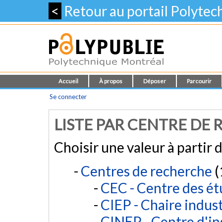
<
Retour au portail Polyte
Accueil
À propos
Déposer
Parcourir
Se connecter
LISTE PAR CENTRE DE
Choisir une valeur à partir d
Centres de recherche
(
CEC - Centre des é
CIEP - Chaire indust
CINEP - Centre d'in