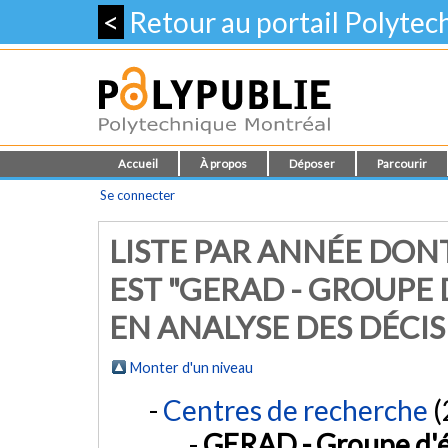
<
Retour au portail Polyte
Accueil
À propos
Déposer
Parcourir
Se connecter
LISTE PAR ANNÉE DON
EST "GERAD - GROUPE
EN ANALYSE DES DÉCIS
Monter d'un niveau
Centres de recherche
(
GERAD - Groupe d'é