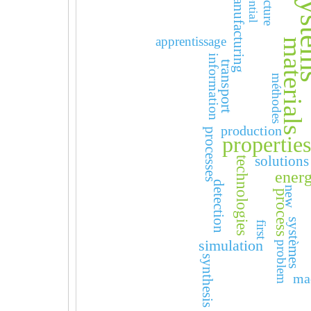
potential
structure
manufacturing
sys
apprentissage
materials
information
transport
méthodes
production
processes
properties
solutions
technologies
ener
detection
new
process
systèmes
first
simulation
problem
synthesis
ma