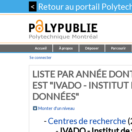
<
Retour au portail Polyte
Accueil
À propos
Déposer
Parcourir
Se connecter
LISTE PAR ANNÉE DON
EST "IVADO - INSTITU
DONNÉES"
Monter d'un niveau
Centres de recherche
(
IVADO - Institut de