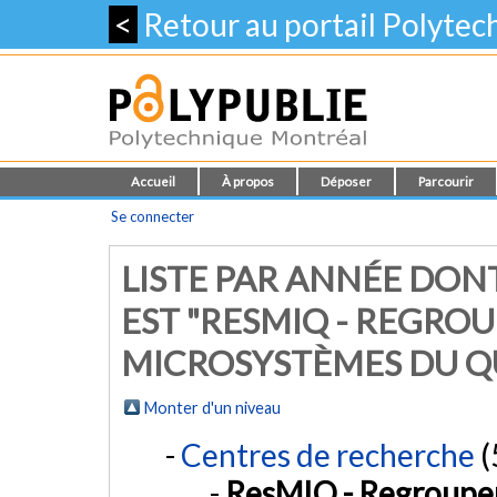
<
Retour au portail Polyte
Accueil
À propos
Déposer
Parcourir
Se connecter
LISTE PAR ANNÉE DON
EST "RESMIQ - REGRO
MICROSYSTÈMES DU Q
Monter d'un niveau
Centres de recherche
(
ResMIQ - Regroupe