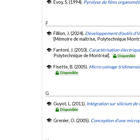
Evoy, S. (1994).
Pyrolyse de films organométa
F
Fillion, J. (2024).
Développement d'outils d'in
[Mémoire de maîtrise, Polytechnique Montr
Fantoni, J. (2010).
Caractérisation électrique
Polytechnique de Montréal].
Disponible
Fisette, B. (2005).
Micro-usinage tridimensi
Disponible
G
Guyot, L. (2011).
Intégration sur silicium d
Disponible
Grenier, O. (2005).
Conception d'une micro