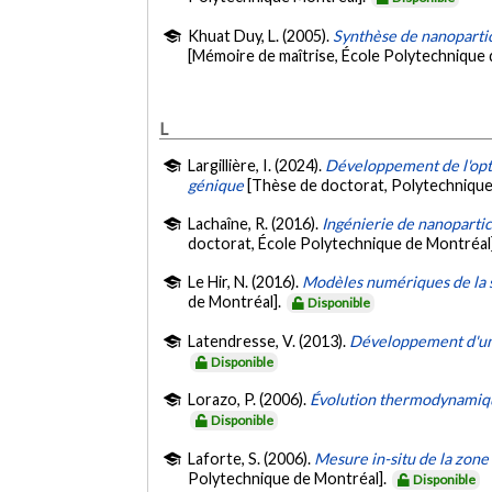
Khuat Duy, L. (2005).
Synthèse de nanopartic
[Mémoire de maîtrise, École Polytechnique 
L
Largillière, I. (2024).
Développement de l'opto
génique
[Thèse de doctorat, Polytechnique
Lachaîne, R. (2016).
Ingénierie de nanopartic
doctorat, École Polytechnique de Montréal
Le Hir, N. (2016).
Modèles numériques de la s
de Montréal].
Disponible
Latendresse, V. (2013).
Développement d'un 
Disponible
Lorazo, P. (2006).
Évolution thermodynamique
Disponible
Laforte, S. (2006).
Mesure in-situ de la zone 
Polytechnique de Montréal].
Disponible