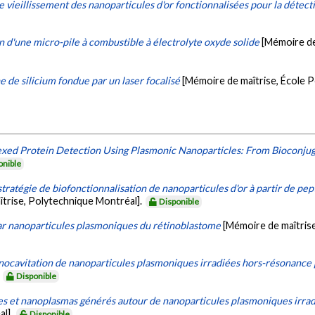
 vieillissement des nanoparticules d'or fonctionnalisées pour la détect
on d'une micro-pile à combustible à électrolyte oxyde solide
[Mémoire de
 de silicium fondue par un laser focalisé
[Mémoire de maîtrise, École 
exed Protein Detection Using Plasmonic Nanoparticles: From Bioconjug
onible
atégie de biofonctionnalisation de nanoparticules d'or à partir de pept
trise, Polytechnique Montréal].
Disponible
par nanoparticules plasmoniques du rétinoblastome
[Mémoire de maîtrise
anocavitation de nanoparticules plasmoniques irradiées hors-résonance 
.
Disponible
 et nanoplasmas générés autour de nanoparticules plasmoniques irradi
al].
Disponible