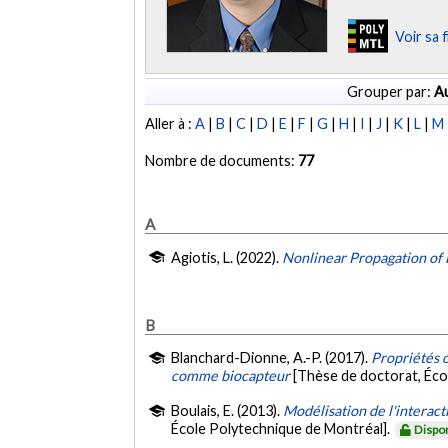
Voir sa 
Grouper par:
Au
Aller à :
A
|
B
|
C
|
D
|
E
|
F
|
G
|
H
|
I
|
J
|
K
|
L
|
M
Nombre de documents:
77
A
Agiotis, L. (2022).
Nonlinear Propagation of
B
Blanchard-Dionne, A.-P. (2017).
Propriétés o
comme biocapteur
[Thèse de doctorat, Éco
Boulais, E. (2013).
Modélisation de l'interac
École Polytechnique de Montréal].
Dispo