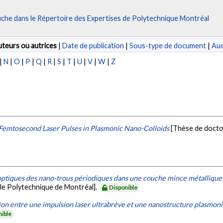
fiche dans le Répertoire des Expertises de Polytechnique Montréal
teurs ou autrices
|
Date de publication
|
Sous-type de document
|
Au
|
N
|
O
|
P
|
Q
|
R
|
S
|
T
|
U
|
V
|
W
|
Z
 Femtosecond Laser Pulses in Plasmonic Nano-Colloids
[Thèse de docto
ptiques des nano-trous périodiques dans une couche mince métallique : 
le Polytechnique de Montréal].
Disponible
tion entre une impulsion laser ultrabrève et une nanostructure plasmon
nible