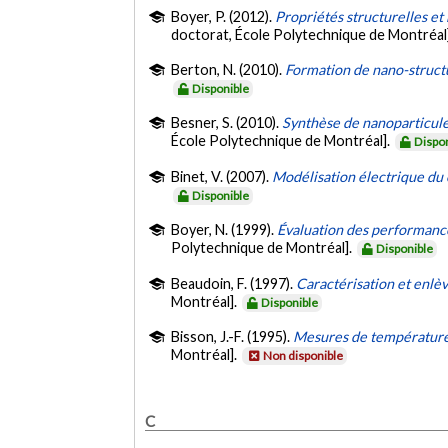
Boyer, P. (2012).
Propriétés structurelles et
doctorat, École Polytechnique de Montréal
Berton, N. (2010).
Formation de nano-structu
Disponible
Besner, S. (2010).
Synthèse de nanoparticule
École Polytechnique de Montréal].
Dispo
Binet, V. (2007).
Modélisation électrique du c
Disponible
Boyer, N. (1999).
Évaluation des performance
Polytechnique de Montréal].
Disponible
Beaudoin, F. (1997).
Caractérisation et enlèv
Montréal].
Disponible
Bisson, J.-F. (1995).
Mesures de température d
Montréal].
Non disponible
C