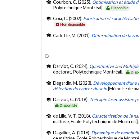
Courbon, C. (2025).
Optimisation et étude de
Polytechnique Montréal].
Disponible
Coia, C. (2002).
Fabrication et caractérisati
Non disponible
Cadotte, M. (2001).
Détermination de la zone
D
Darviot, C. (2024).
Quantitative and Multipl
doctorat, Polytechnique Montréal].
Disp
Dégardin, M. (2023).
Développement d'une str
détection du cancer du sein
[Mémoire de maî
Darviot, C. (2018).
Thérapie laser assistée 
Disponible
de Lille, V. T. (2018).
Caractérisation de la n
maîtrise, École Polytechnique de Montréal]
Dagallier, A. (2016).
Dynamique de nanobulles
de maîtrise, École Polytechnique de Montré