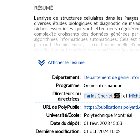
RÉSUMÉ
L'analyse de structures cellulaires dans les image
diverses études biologiques et diagnostic de maladie
tâches essentielles qui sont effectuées régulièrem
complexité croissants des données générées par 
algorithmes informatiques automatiques. Cela est d
profond. Premièrement, la création manuelle d'un
classification automatique ou en particulier la segm
de la part des experts du domaine. Ensuite, étant 
l'entrainement, les modèles d'apprentissage profon
Afficher le résumé
complexité élevée du modèle en termes de temps d
l'adoption de solutions d'apprentissage profond. Le
d'apprentissage profond existant parmi les autres q
Département:
Département de génie inform
paramètres spécifiques de préparation d'échantillons e
Programme:
Génie informatique
développer de nouvelles architectures et techniqu
l'applicabilité de ces algorithmes pour la segmenta
Directeurs ou
Farida Cheriet
et
Miche
conditions expérimentales, telles que les types de m
directrices:
préparation d'échantillons et les catégories de cel
URL de PolyPublie:
https://publications.polymtl
dépendance du modèle d'apprentissage profond au 
dans les images d'histopathologie. Nous avons d
Université/École:
Polytechnique Montréal
adaptable au domaine. Notre approche s'est concentr
Date du dépôt:
01 févr. 2023 15:03
physiques dans le processus d'acquisition d'images 
avec des algorithmes classiques de traitement d'im
Dernière modification:
01 oct. 2024 10:02
pour générer des ensembles de données augmentés 