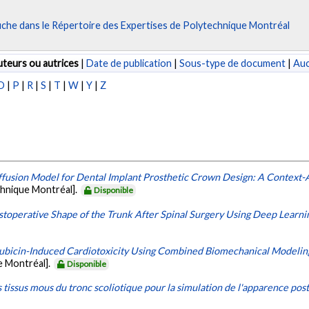
fiche dans le Répertoire des Expertises de Polytechnique Montréal
teurs ou autrices
|
Date de publication
|
Sous-type de document
|
Au
O
|
P
|
R
|
S
|
T
|
W
|
Y
|
Z
ffusion Model for Dental Implant Prosthetic Crown Design: A Contex
chnique Montréal].
Disponible
ostoperative Shape of the Trunk After Spinal Surgery Using Deep Learni
rubicin-Induced Cardiotoxicity Using Combined Biomechanical Modelin
e Montréal].
Disponible
tissus mous du tronc scoliotique pour la simulation de l'apparence post