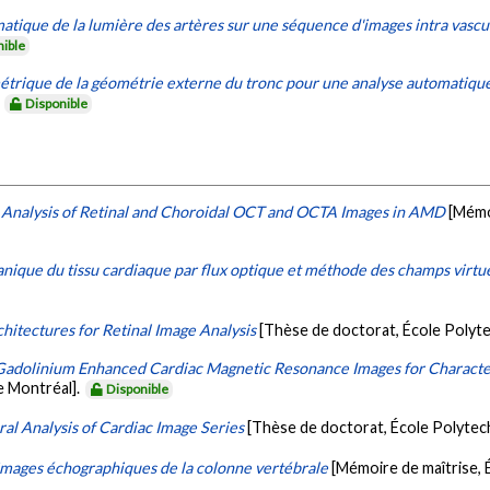
tique de la lumière des artères sur une séquence d'images intra vascula
nible
trique de la géométrie externe du tronc pour une analyse automatique
.
Disponible
Analysis of Retinal and Choroidal OCT and OCTA Images in AMD
[Mémo
que du tissu cardiaque par flux optique et méthode des champs virtu
hitectures for Retinal Image Analysis
[Thèse de doctorat, École Polyt
 Gadolinium Enhanced Cardiac Magnetic Resonance Images for Character
e Montréal].
Disponible
al Analysis of Cardiac Image Series
[Thèse de doctorat, École Polytec
images échographiques de la colonne vertébrale
[Mémoire de maîtrise,