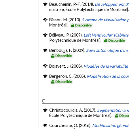
Beauchemin, P.-F. (2014).
Développement d'u
maîtrise, École Polytechnique de Montréal]
Bisson, M. (2010).
Système de visualisation 
Montréal].
Disponible
Béliveau, P. (2009).
Left Ventricular Viabili
Polytechnique de Montréal].
Disponible
Benboujja, F. (2009).
Suivi automatique d'in
Disponible
Boisvert, J. (2008).
Modèles de la variabilit
Bergeron, C. (2005).
Modélisation de la cour
Disponible
C
Christodoulidis, A. (2017).
Segmentation and
École Polytechnique de Montréal].
Dispo
Courchesne, O. (2016).
Modélisation géomét