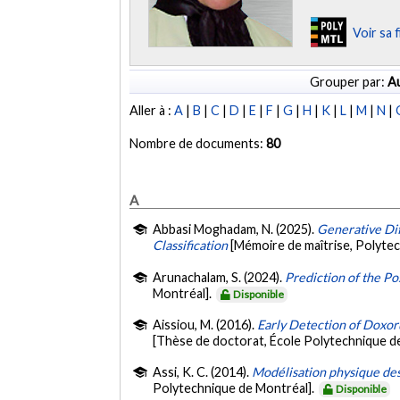
Voir sa 
Grouper par:
Au
Aller à :
A
|
B
|
C
|
D
|
E
|
F
|
G
|
H
|
K
|
L
|
M
|
N
|
Nombre de documents:
80
A
Abbasi Moghadam, N. (2025).
Generative Di
Classification
[Mémoire de maîtrise, Polyte
Arunachalam, S. (2024).
Prediction of the P
Montréal].
Disponible
Aissiou, M. (2016).
Early Detection of Doxo
[Thèse de doctorat, École Polytechnique d
Assi, K. C. (2014).
Modélisation physique des 
Polytechnique de Montréal].
Disponible