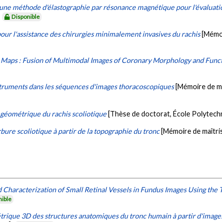
ne méthode d'élastographie par résonance magnétique pour l'évaluatio
.
Disponible
pour l'assistance des chirurgies minimalement invasives du rachis
[Mémoi
ty Maps : Fusion of Multimodal Images of Coronary Morphology and Func
struments dans les séquences d'images thoracoscopiques
[Mémoire de ma
é géométrique du rachis scoliotique
[Thèse de doctorat, École Polytech
bure scoliotique à partir de la topographie du tronc
[Mémoire de maîtri
 Characterization of Small Retinal Vessels in Fundus Images Using the
nible
rique 3D des structures anatomiques du tronc humain à partir d'imag