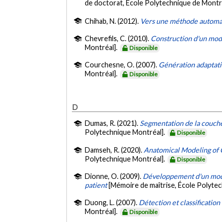
de doctorat, École Polytechnique de Montr
Chihab, N. (2012).
Vers une méthode automat
Chevrefils, C. (2010).
Construction d'un modè
Montréal].
Disponible
Courchesne, O. (2007).
Génération adaptati
Montréal].
Disponible
D
Dumas, R. (2021).
Segmentation de la couche
Polytechnique Montréal].
Disponible
Damseh, R. (2020).
Anatomical Modeling of C
Polytechnique Montréal].
Disponible
Dionne, O. (2009).
Développement d'un modèl
patient
[Mémoire de maîtrise, École Polyte
Duong, L. (2007).
Détection et classificatio
Montréal].
Disponible