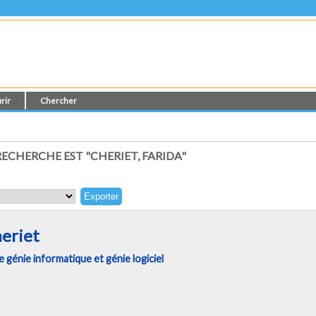
rir
Chercher
ECHERCHE EST "
CHERIET, FARIDA
"
heriet
génie informatique et génie logiciel