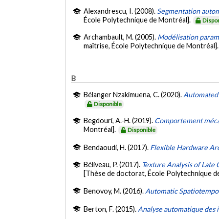
Alexandrescu, I. (2008).
Segmentation automa
École Polytechnique de Montréal].
Dispo
Archambault, M. (2005).
Modélisation paramé
maîtrise, École Polytechnique de Montréal]
B
Bélanger Nzakimuena, C. (2020).
Automated 
Disponible
Begdouri, A.-H. (2019).
Comportement mécani
Montréal].
Disponible
Bendaoudi, H. (2017).
Flexible Hardware Arc
Béliveau, P. (2017).
Texture Analysis of Late
[Thèse de doctorat, École Polytechnique d
Benovoy, M. (2016).
Automatic Spatiotempor
Berton, F. (2015).
Analyse automatique des 