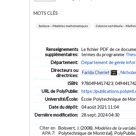
MOTS CLÉS
Scoliose -- Modèles mathématiques
Colonne vertébrale -- Malfo
Renseignements
Le fichier PDF de ce docume
supplémentaires:
termes du programme
Thès
Département:
Département de génie inform
Directeurs ou
Farida Cheriet
,
Nichola
directrices:
ISBN:
9780494417423; 04944174
URL de PolyPublie:
https://publications.polymtl
Université/École:
École Polytechnique de Mon
Date du dépôt:
04 août 2021 11:04
Dernière modification:
28 sept. 2024 04:30
Citer en
Boisvert, J. (2008).
Modèles de la variabi
APA 7:
Polytechnique de Montréal]. PolyPublie