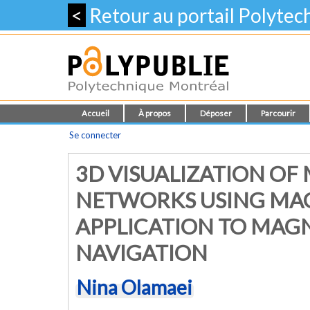
<
Retour au portail Polyte
Accueil
À propos
Déposer
Parcourir
Se connecter
3D VISUALIZATION OF
NETWORKS USING MAG
APPLICATION TO MAG
NAVIGATION
Nina Olamaei