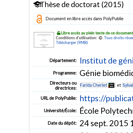
Thèse de doctorat (2015)
Document en libre accès dans PolyPublie
Libre accès au plein texte de ce documen
Conditions d'utilisation:
Tous droits rése
Télécharger (9MB)
Institut de gén
Département:
Génie biomédi
Programme:
Directeurs ou
Farida Cheriet
et
Sylva
directrices:
https://public
URL de PolyPublie:
École Polytech
Université/École:
24 sept. 2015 
Date du dépôt: