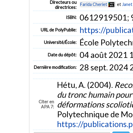
Directeurs ou
Farida Cheriet
et
Janet
directrices:
0612919501;
ISBN:
https://public
URL de PolyPublie:
École Polytech
Université/École:
04 août 2021 
Date du dépôt:
28 sept. 2024 
Dernière modification:
Hétu, A. (2004).
Recon
du tronc humain pour l
Citer en
déformations scoliot
APA 7:
Polytechnique de Mon
https://publications.