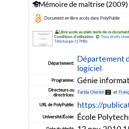
Mémoire de maîtrise (2009)
Document en libre accès dans PolyPublie
Libre accès au plein texte de ce documen
Conditions d'utilisation:
Tous droits rése
Télécharger (17MB)
Département de
Département:
logiciel
Génie informa
Programme:
Directeurs ou
Farida Cheriet
et
Franç
directrices:
https://publica
URL de PolyPublie:
École Polytech
Université/École:
12 nov. 2010 1
Date du dépôt: