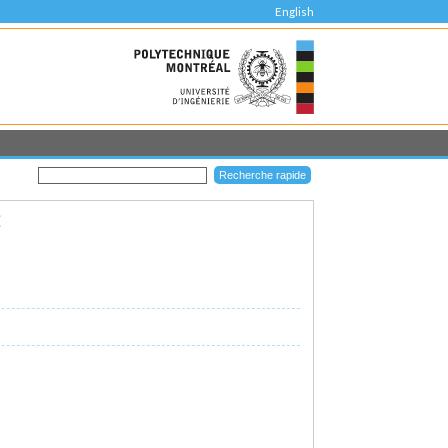
English
E