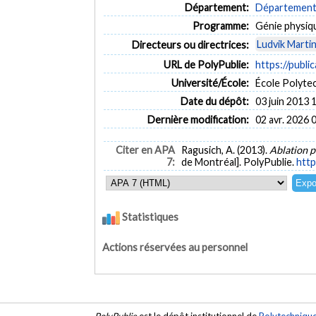
Département:
Département 
Programme:
Génie physiq
Ludvik Marti
Directeurs ou directrices:
URL de PolyPublie:
https://publi
Université/École:
École Polyte
Date du dépôt:
03 juin 2013 
Dernière modification:
02 avr. 2026 
Citer en APA
Ragusich, A. (2013).
Ablation p
7:
de Montréal]. PolyPublie.
http
Statistiques
Actions réservées au personnel