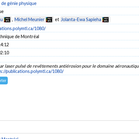
de génie physique
ue
nu
,
Michel Meunier
et
Jolanta-Ewa Sapieha
cations.polymtl.ca/1080/
chnique de Montréal
14:12
02:10
ar laser pulsé de revêtements antiérosion pour le domaine aéronautiq
s://publications.polymtl.ca/1080/