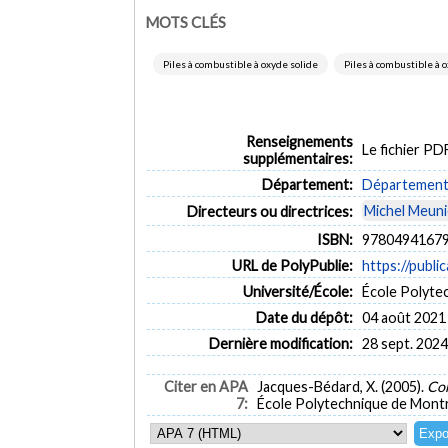
MOTS CLÉS
Piles à combustible à oxyde solide
Piles à combustible à o
Renseignements
Le fichier P
supplémentaires:
Département:
Département 
Michel Meuni
Directeurs ou directrices:
ISBN:
97804941679
URL de PolyPublie:
https://publi
Université/École:
École Polyte
Date du dépôt:
04 août 2021
Dernière modification:
28 sept. 2024
Citer en APA
Jacques-Bédard, X. (2005).
Con
7:
École Polytechnique de Montr