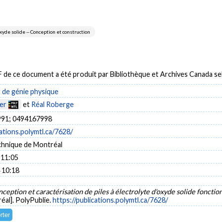
xyde solide -- Conception et construction
DF de ce document a été produit par Bibliothèque et Archives Canada 
de génie physique
er
et
Réal Roberge
91; 0494167998
cations.polymtl.ca/7628/
chnique de Montréal
 11:05
 10:18
ception et caractérisation de piles à électrolyte d'oxyde solide fonct
éal]. PolyPublie.
https://publications.polymtl.ca/7628/