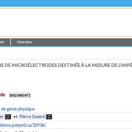
rir
Chercher
E DE MICROÉLECTRODES DESTINÉE À LA MESURE DE L'IM
lie
de génie physique
er
et
Pierre Savard
cations.polymtl.ca/32936/