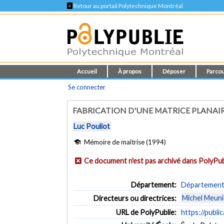
<
Retour au portail Polytechnique Montréal
Accueil
À propos
Déposer
Parcou
Se connecter
FABRICATION D'UNE MATRICE PLANAIR
Luc Pouliot
Mémoire de maîtrise (1994)
Ce document n'est pas archivé dans PolyPub
Département:
Département 
Michel Meuni
Directeurs ou directrices:
URL de PolyPublie:
https://publi