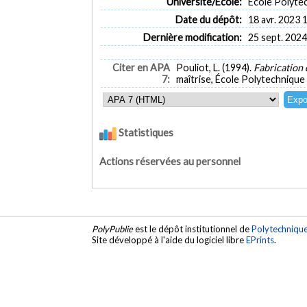
Université/École:
École Polyte
Date du dépôt:
18 avr. 2023 
Dernière modification:
25 sept. 2024
Citer en APA
Pouliot, L. (1994).
Fabrication 
7:
maîtrise, École Polytechnique
Statistiques
Actions réservées au personnel
PolyPublie
est le dépôt institutionnel de
Polytechniqu
Site développé à l'aide du logiciel libre
EPrints
.