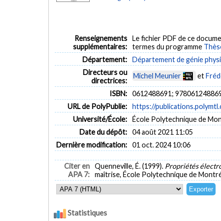
Renseignements
Le fichier PDF de ce docume
supplémentaires:
termes du programme
Thès
Département:
Département de génie phys
Directeurs ou
Michel Meunier
et
Fréd
directrices:
ISBN:
0612488691; 97806124886
URL de PolyPublie:
https://publications.polymtl
Université/École:
École Polytechnique de Mon
Date du dépôt:
04 août 2021 11:05
Dernière modification:
01 oct. 2024 10:06
Citer en
Quenneville, É. (1999).
Propriétés élect
APA 7:
maîtrise, École Polytechnique de Montré
Statistiques