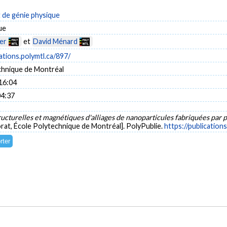
de génie physique
ue
er
et
David Ménard
cations.polymtl.ca/897/
chnique de Montréal
16:04
04:37
ructurelles et magnétiques d'alliages de nanoparticules fabriquées par 
rat, École Polytechnique de Montréal]. PolyPublie.
https://publication