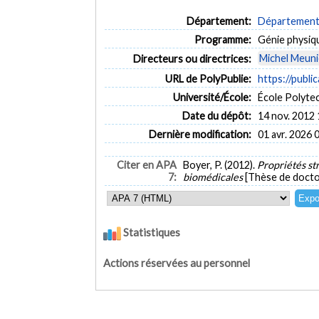
Département:
Département 
Programme:
Génie physiq
Michel Meuni
Directeurs ou directrices:
URL de PolyPublie:
https://publi
Université/École:
École Polyte
Date du dépôt:
14 nov. 2012 
Dernière modification:
01 avr. 2026 
Citer en APA
Boyer, P. (2012).
Propriétés st
7:
biomédicales
[Thèse de docto
Statistiques
Actions réservées au personnel