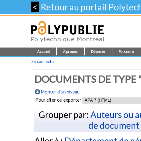
<
Retour au portail Polyte
Accueil
À propos
Déposer
Parcourir
Se connecter
DOCUMENTS DE TYPE "
Monter d'un niveau
Pour citer ou exporter
Grouper par:
Auteurs ou a
de document
Aller à :
Département de gé