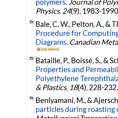
polymers.
Journal of Pol
Physics
,
24
(9), 1983-1990
Bale, C. W., Pelton, A., &
Procedure for Computin
Diagrams.
Canadian Metal
Lien externe
Bataille, P., Boissé, S., & S
Properties and Permeabil
Polyethylene Terephthala
& Plastics
,
18
(4), 228-232
Benlyamani, M., & Ajersch,
particles during roasting 