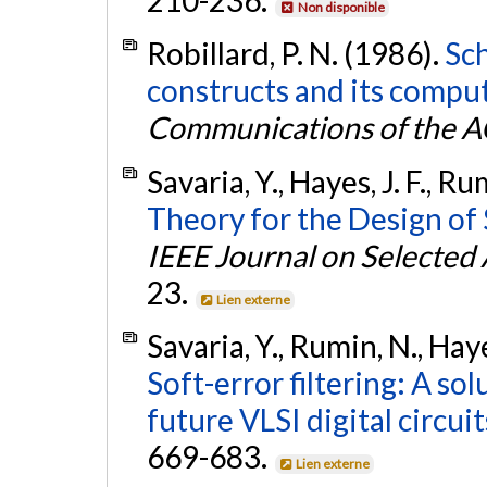
210-236.
Non disponible
Robillard, P. N. (1986).
Sc
constructs and its com
Communications of the 
Savaria, Y., Hayes, J. F., R
Theory for the Design of 
IEEE Journal on Selected
23.
Lien externe
Savaria, Y., Rumin, N., Haye
Soft-error filtering: A sol
future VLSI digital circuit
669-683.
Lien externe