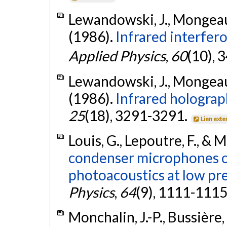
Lewandowski, J., Mongeau, 
(1986).
Infrared interfer
Applied Physics
,
60
(10), 
Lewandowski, J., Mongeau, 
(1986).
Infrared holograp
25
(18), 3291-3291.
Lien exte
Louis, G., Lepoutre, F., & 
condenser microphones 
photoacoustics at low pr
Physics
,
64
(9), 1111-1115
Monchalin, J.-P., Bussière, 