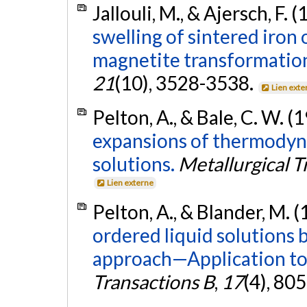
Jallouli, M., & Ajersch, F. 
swelling of sintered iron
magnetite transformatio
21
(10), 3528-3538.
Lien exte
Pelton, A., & Bale, C. W. (
expansions of thermodyna
solutions.
Metallurgical T
Lien externe
Pelton, A., & Blander, M. 
ordered liquid solutions 
approach—Application to s
Transactions B
,
17
(4), 80