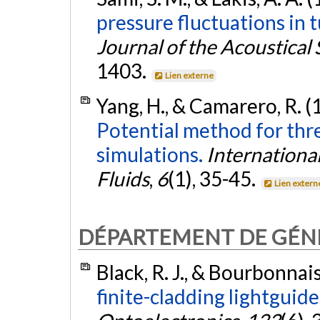
pressure fluctuations in 
Journal of the Acoustical
1403.
Lien externe
Yang, H., & Camarero, R. (
Potential method for thr
simulations.
Internationa
Fluids
,
6
(1), 35-45.
Lien extern
DÉPARTEMENT DE GÉNI
Black, R. J., & Bourbonnais
finite-cladding lightguide