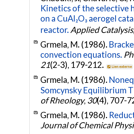
Kinetics of the selectiv
on a CuAl₂O₃ aerogel catal
reactor.
Applied Catalysis
Grmela, M. (1986).
Bracke
convection equations.
Ph
21
(2-3), 179-212.
Lien externe
Grmela, M. (1986).
Nonequ
Somcynsky Equilibrium Th
of Rheology
,
30
(4), 707-7
Grmela, M. (1986).
Reduct
Journal of Chemical Physi