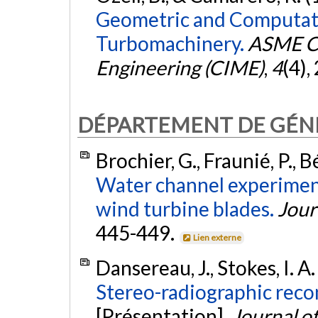
Geometric and Computati
Turbomachinery.
ASME Co
Engineering (CIME)
,
4
(4),
DÉPARTEMENT DE GÉN
Brochier, G., Fraunié, P., B
Water channel experiment
wind turbine blades.
Jour
445-449.
Lien externe
Dansereau, J., Stokes, I. A.
Stereo-radiographic reco
[Présentation].
Journal o