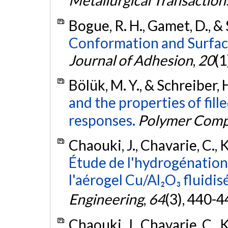
Metallurgical Transaction
Bogue, R. H., Gamet, D., & 
Conformation and Surface
Journal of Adhesion
,
20
(1
Bölük, M. Y., & Schreiber, 
and the properties of fil
responses.
Polymer Comp
Chaouki, J., Chavarie, C., 
Étude de l'hydrogénation
l'aérogel Cu/Al₂O₃ fluidisé
Engineering
,
64
(3), 440-4
Chaouki, J., Chavarie, C., 