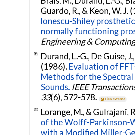
Brais, M., Durand, L.-G., Bl
Guardo, R., & Keon, W. J. 
lonescu-Shiley prosthetic
normally functioning pro
Engineering & Computin
Durand, L.-G., De Guise, J.,
(1986).
Evaluation of FF
Methods for the Spectral 
Sounds.
IEEE Transaction
33
(6), 572-578.
Lien externe
Lorange, M., & Gulrajani, 
of the Wolff-Parkinson-
with a Modified Miller-G