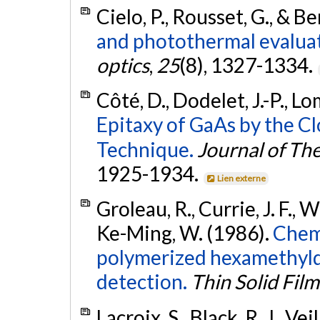
Cielo, P., Rousset, G., & B
and photothermal evaluati
optics
,
25
(8), 1327-1334.
Côté, D., Dodelet, J.-P., Lo
Epitaxy of GaAs by the C
Technique.
Journal of Th
1925-1934.
Lien externe
Groleau, R., Currie, J. F., 
Ke-Ming, W. (1986).
Chemi
polymerized hexamethyldis
detection.
Thin Solid Film
Lacroix, S., Black, R. J., Vei