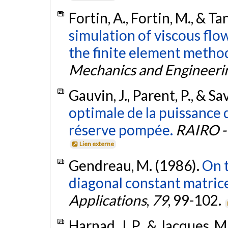
Fortin, A., Fortin, M., & Ta
simulation of viscous flo
the finite element metho
Mechanics and Engineeri
Gauvin, J., Parent, P., & Sa
optimale de la puissance 
réserve pompée.
RAIRO -
Lien externe
Gendreau, M. (1986).
On t
diagonal constant matrice
Applications
,
79
, 99-102.
Harnad, J. P., & Jacques, M