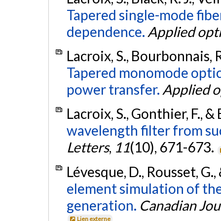
Tapered single-mode fiber
dependence.
Applied opt
Lacroix, S., Bourbonnais, R.
Tapered monomode optical
power transfer.
Applied o
Lacroix, S., Gonthier, F., &
wavelength filter from su
Letters
,
11
(10), 671-673.
Lévesque, D., Rousset, G.,
element simulation of th
generation.
Canadian Jour
Lien externe