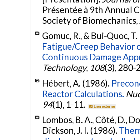
Présentée à 9th Annual 
Society of Biomechanics,
Gomuc, R., & Bui-Quoc, T.
Fatigue/Creep Behavior of
Continuous Damage App
Technology
,
108
(3), 280-
Hébert, A. (1986).
Precon
Reactor Calculations.
Nuc
94
(1), 1-11.
Lien externe
Lombos, B. A., Côté, D., Dod
Dickson, J. I. (1986).
Ther