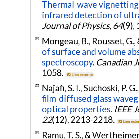
Thermal-wave vignetting 
infrared detection of ult
Journal of Physics
,
64
(9),
Mongeau, B., Rousset, G., 
of surface and volume ab
spectroscopy.
Canadian Jo
1058.
Lien externe
Najafi, S. I., Suchoski, P.
film-diffused glass waveg
optical properties.
IEEE J
22
(12), 2213-2218.
Lien exte
Ramu, T. S., & Wertheimer