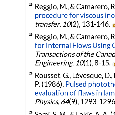
Reggio, M., & Camarero, R
procedure for viscous in
transfer
,
10
(2), 131-146.
Reggio, M., & Camarero, R
for Internal Flows Using 
Transactions of the Canad
Engineering
,
10
(1), 8-15.
Rousset, G., Lévesque, D., 
P. (1986).
Pulsed phototh
evaluation of flaws in lam
Physics
,
64
(9), 1293-1296
Sami, S. M., & Lakis, A. A. 