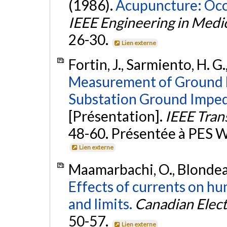
(1986).
Acupuncture: Occ
IEEE Engineering in Medi
26-30.
Lien externe
Fortin, J., Sarmiento, H. 
Measurement of Ground F
Substation Ground Imped
[Présentation].
IEEE Tran
48-60. Présentée à PES W
Lien externe
Maamarbachi, O., Blondeau
Effects of currents on h
and limits.
Canadian Elect
50-57.
Lien externe