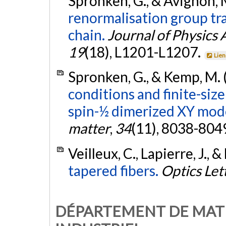
Spronken, G., & Avignon, 
renormalisation group tr
chain.
Journal of Physics
19
(18), L1201-L1207.
Lien
Spronken, G., & Kemp, M. 
conditions and finite-siz
spin-½ dimerized XY mode
matter
,
34
(11), 8038-804
Veilleux, C., Lapierre, J., &
tapered fibers.
Optics Let
DÉPARTEMENT DE MAT