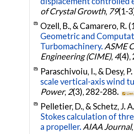
displacement controlled 
of Crystal Growth
,
79
(1-3
Ozell, B., & Camarero, R. 
Geometric and Computati
Turbomachinery.
ASME Co
Engineering (CIME)
,
4
(4),
Paraschivoiu, I., & Desy, P
scale vertical-axis wind t
Power
,
2
(3), 282-288.
Lien
Pelletier, D., & Schetz, J. 
Stokes calculation of thr
a propeller.
AIAA Journal