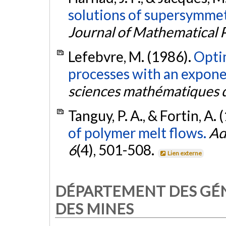
solutions of supersymmet
Journal of Mathematical 
Lefebvre, M. (1986).
Optim
processes with an exponen
sciences mathématiques
Tanguy, P. A., & Fortin, A.
of polymer melt flows.
Ad
6
(4), 501-508.
Lien externe
DÉPARTEMENT DES GÉNI
DES MINES