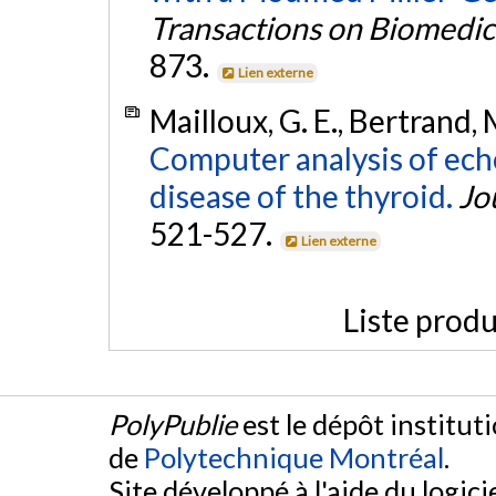
Transactions on Biomedic
873.
Lien externe
Mailloux, G. E., Bertrand, M
Computer analysis of ech
disease of the thyroid.
Jo
521-527.
Lien externe
Liste produ
PolyPublie
est le dépôt institut
de
Polytechnique Montréal
.
Site développé à l'aide du logicie