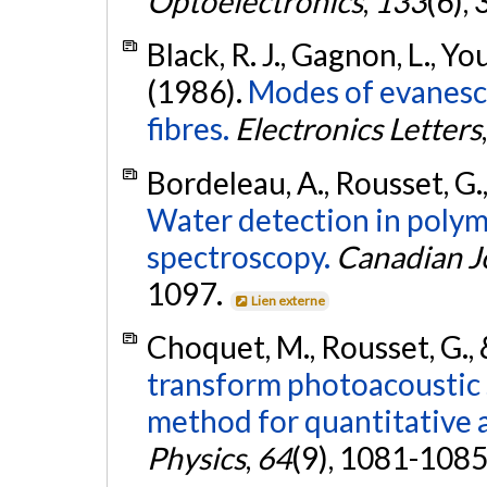
Optoelectronics
,
133
(6),
Black, R. J., Gagnon, L., Y
(1986).
Modes of evanesc
fibres.
Electronics Letters
Bordeleau, A., Rousset, G., 
Water detection in polym
spectroscopy.
Canadian Jo
1097.
Lien externe
Choquet, M., Rousset, G., 
transform photoacoustic
method for quantitative a
Physics
,
64
(9), 1081-1085