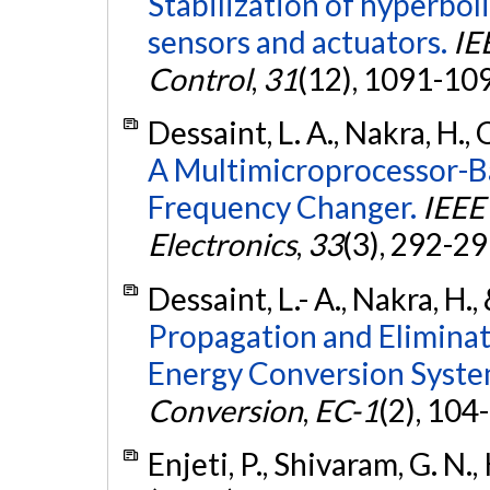
Stabilization of hyperbol
sensors and actuators.
IE
Control
,
31
(12), 1091-10
Dessaint, L. A., Nakra, H.,
A Multimicroprocessor-Ba
Frequency Changer.
IEEE 
Electronics
,
33
(3), 292-2
Dessaint, L.- A., Nakra, H.
Propagation and Eliminat
Energy Conversion Syste
Conversion
,
EC-1
(2), 104
Enjeti, P., Shivaram, G. N.