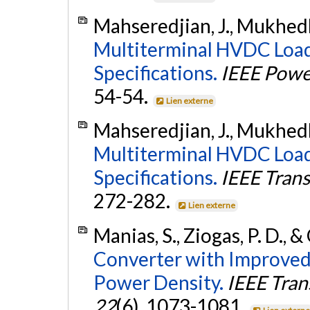
Mahseredjian, J., Mukhedka
Multiterminal HVDC Load
Specifications.
IEEE Powe
54-54.
Lien externe
Mahseredjian, J., Mukhedka
Multiterminal HVDC Load
Specifications.
IEEE Trans
272-282.
Lien externe
Manias, S., Ziogas, P. D., &
Converter with Improved
Power Density.
IEEE Tran
22
(6), 1073-1081.