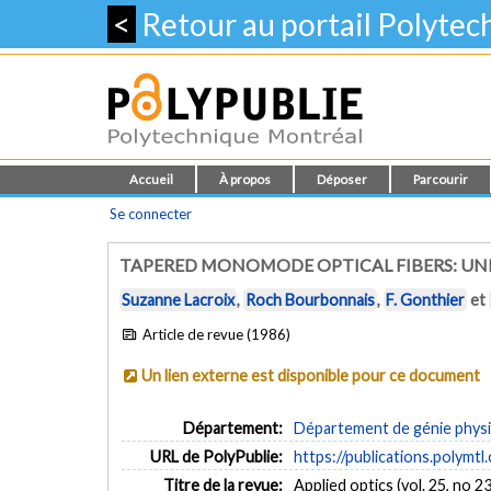
<
Retour au portail Polyte
Accueil
À propos
Déposer
Parcourir
Se connecter
TAPERED MONOMODE OPTICAL FIBERS: U
Suzanne Lacroix
,
Roch Bourbonnais
,
F. Gonthier
et
Article de revue (1986)
Un lien externe est disponible pour ce document
Département:
Département de génie phys
URL de PolyPublie:
https://publications.polymtl
Titre de la revue:
Applied optics (vol. 25, no 23