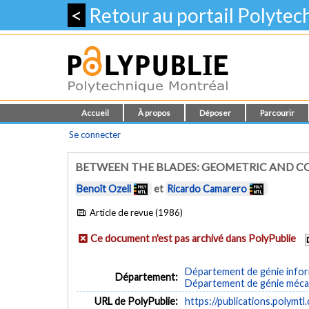
<
Retour au portail Polyte
Accueil
À propos
Déposer
Parcourir
Se connecter
BETWEEN THE BLADES: GEOMETRIC AND 
Benoît Ozell
et
Ricardo Camarero
Article de revue (1986)
Ce document n'est pas archivé dans PolyPublie
Département de génie inform
Département:
Département de génie méca
URL de PolyPublie:
https://publications.polymtl