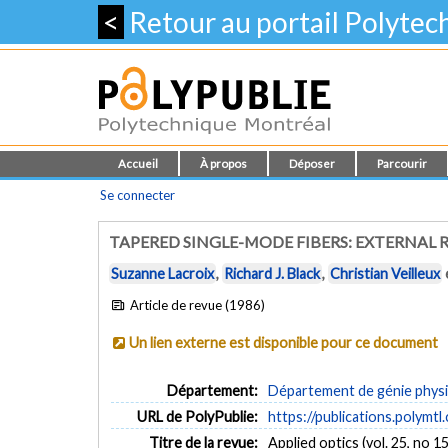
<
Retour au portail Polyte
Accueil
À propos
Déposer
Parcourir
Se connecter
TAPERED SINGLE-MODE FIBERS: EXTERNAL
Suzanne Lacroix
,
Richard J. Black
,
Christian Veilleux
Article de revue (1986)
Un lien externe est disponible pour ce document
Département:
Département de génie phys
URL de PolyPublie:
https://publications.polymtl
Titre de la revue:
Applied optics (vol. 25, no 15