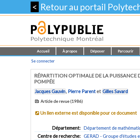
<
Retour au portail Polyte
Accueil
À propos
Déposer
Parcourir
Se connecter
RÉPARTITION OPTIMALE DE LA PUISSANCE
POMPÉE
Jacques Gauvin
,
Pierre Parent
et
Gilles Savard
Article de revue (1986)
Un lien externe est disponible pour ce document
Département:
Département de mathématiqu
Centre de recherche:
GERAD - Groupe d'études et