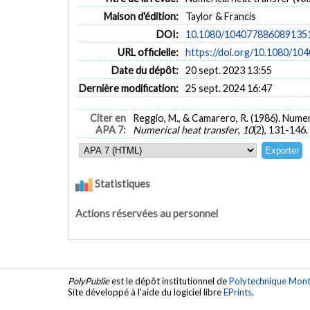
Maison d'édition:
Taylor & Francis
DOI:
10.1080/104077886089135
URL officielle:
https://doi.org/10.1080/1
Date du dépôt:
20 sept. 2023 13:55
Dernière modification:
25 sept. 2024 16:47
Citer en
Reggio, M., & Camarero, R. (1986). Nume
APA 7:
Numerical heat transfer
,
10
(2), 131-146.
Statistiques
Actions réservées au personnel
PolyPublie
est le dépôt institutionnel de
Polytechnique Mont
Site développé à l'aide du logiciel libre
EPrints
.