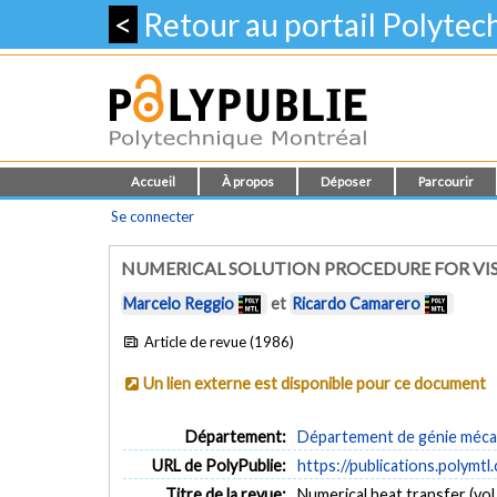
<
Retour au portail Polyte
Accueil
À propos
Déposer
Parcourir
Se connecter
NUMERICAL SOLUTION PROCEDURE FOR VI
Marcelo Reggio
et
Ricardo Camarero
Article de revue (1986)
Un lien externe est disponible pour ce document
Département:
Département de génie méca
URL de PolyPublie:
https://publications.polymtl
Titre de la revue:
Numerical heat transfer (vol.