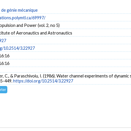
de génie mécanique
cations.polymtl.ca/69997/
opulsion and Power (vol. 2, no 5)
titute of Aeronautics and Astronautics
927
rg/10.2514/3.22927
16:16
16:16
ier, C., & Paraschivoiu, I. (1986). Water channel experiments of dynamic
445-449.
https://doi.org/10.2514/3.22927