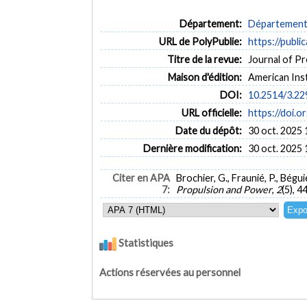
Département:
Département 
URL de PolyPublie:
https://publi
Titre de la revue:
Journal of Pr
Maison d'édition:
American Ins
DOI:
10.2514/3.22
URL officielle:
https://doi.o
Date du dépôt:
30 oct. 2025 
Dernière modification:
30 oct. 2025 
Citer en APA
Brochier, G., Fraunié, P., Bégu
7:
Propulsion and Power
,
2
(5), 
Statistiques
Actions réservées au personnel