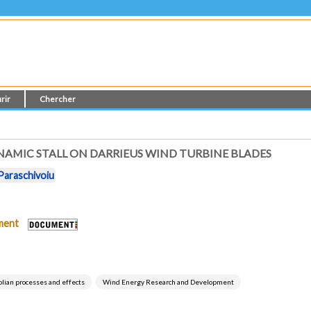
rir
Chercher
AMIC STALL ON DARRIEUS WIND TURBINE BLADES
Paraschivoiu
ument
lian processes and effects
Wind Energy Research and Development