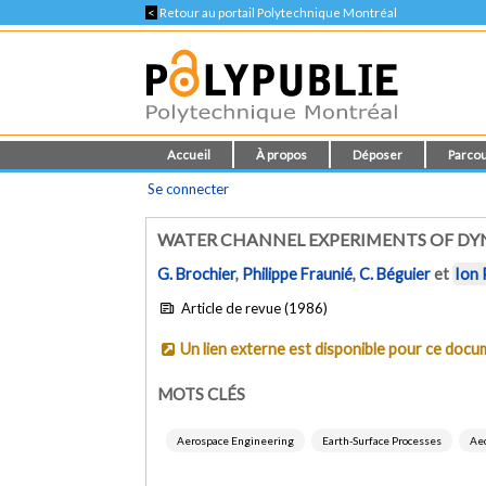
<
Retour au portail Polytechnique Montréal
Accueil
À propos
Déposer
Parcou
Se connecter
WATER CHANNEL EXPERIMENTS OF DYN
G. Brochier
,
Philippe Fraunié
,
C. Béguier
et
Ion 
Article de revue (1986)
Un lien externe est disponible pour ce doc
MOTS CLÉS
Aerospace Engineering
Earth-Surface Processes
Aeo