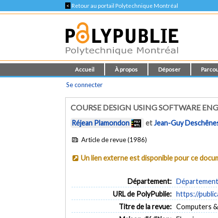
<
Retour au portail Polytechnique Montréal
Accueil
À propos
Déposer
Parcou
Se connecter
COURSE DESIGN USING SOFTWARE EN
Réjean Plamondon
et
Jean-Guy Deschêne
Article de revue (1986)
Un lien externe est disponible pour ce doc
Département:
Département 
URL de PolyPublie:
https://publi
Titre de la revue:
Computers & E