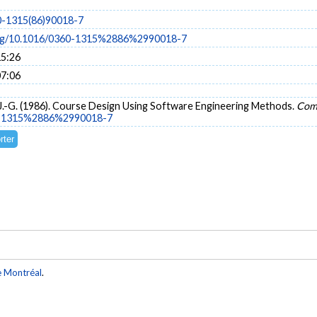
0-1315(86)90018-7
.org/10.1016/0360-1315%2886%2990018-7
15:26
07:06
J.-G. (1986). Course Design Using Software Engineering Methods.
Comp
60-1315%2886%2990018-7
e Montréal
.