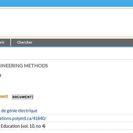
rir
Chercher
GINEERING METHODS
s
ument
de génie électrique
cations.polymtl.ca/41840/
ducation (vol. 10, no 4)