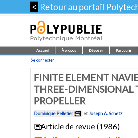
<
Retour au portail Polyte
Accueil
À propos
Déposer
Parcourir
Se connecter
FINITE ELEMENT NAVI
THREE-DIMENSIONAL 
PROPELLER
Dominique Pelletier
et
Joseph A. Schetz
Article de revue (1986)