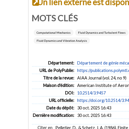
Un lien externe est dispo
MOTS CLÉS
Computational Mechanics
Fluid Dynamics and Turbulent Flows
Fluid Dynamics and Vibration Analysis
Département:
Département de génie méca
URL de PolyPublie:
https://publications.polymtl
Titre de la revue:
AIAA Journal (vol. 24, no 9)
Maison d'édition:
American Institute of Aeron
DOI:
10.2514/3.9457
URL officielle:
https://doi.org/10.2514/3.9
Date du dépôt:
30 oct. 2025 16:43
Dernière modification:
30 oct. 2025 16:43
Citer en
Pelletier, D., & Schetz, J. A. (1986). Fi