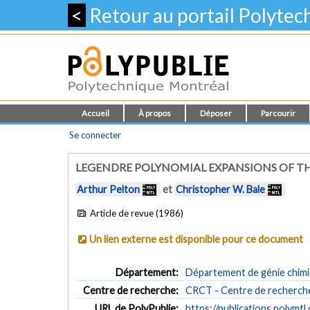
<
Retour au portail Polyte
Accueil
À propos
Déposer
Parcourir
Se connecter
LEGENDRE POLYNOMIAL EXPANSIONS OF T
Arthur Pelton
et
Christopher W. Bale
Article de revue (1986)
Un lien externe est disponible pour ce document
Département:
Département de génie chim
Centre de recherche:
CRCT - Centre de recherche
URL de PolyPublie:
https://publications.polymtl