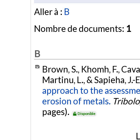
Aller à :
B
Nombre de documents:
1
B
Brown, S., Khomh, F., Cav
Martinu, L., & Sapieha, J.-
approach to the assessmen
erosion of metals.
Tribolo
pages).
Disponible
L