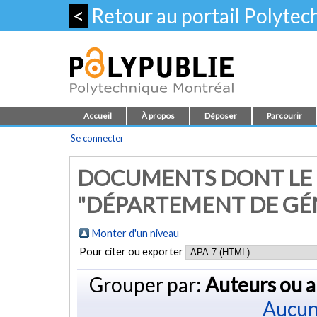
<
Retour au portail Polyte
Accueil
À propos
Déposer
Parcourir
Se connecter
DOCUMENTS DONT LE
"DÉPARTEMENT DE GÉN
Monter d'un niveau
Pour citer ou exporter
Grouper par:
Auteurs ou a
Aucun