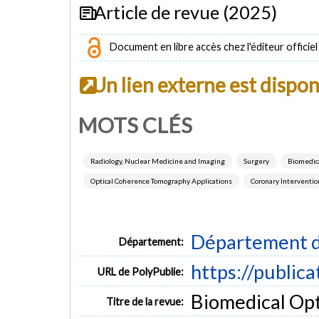
Article de revue (2025)
Document en libre accès chez l'éditeur officiel
Un lien externe est dispo
MOTS CLÉS
Radiology, Nuclear Medicine and Imaging
Surgery
Biomedic
Optical Coherence Tomography Applications
Coronary Interventio
Département d
Département:
https://public
URL de PolyPublie:
Biomedical Opt
Titre de la revue: