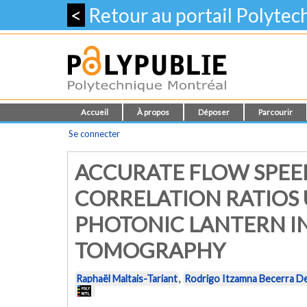
<
Retour au portail Polyte
Accueil
À propos
Déposer
Parcourir
Se connecter
ACCURATE FLOW SPE
CORRELATION RATIOS 
PHOTONIC LANTERN I
TOMOGRAPHY
Raphaël Maltais-Tariant
,
Rodrigo Itzamna Becerra D