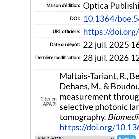
Optica Publish
Maison d'édition:
10.1364/boe.
DOI:
https://doi.or
URL officielle:
22 juil. 2025 1
Date du dépôt:
28 juil. 2026 1
Dernière modification:
Maltais-Tariant, R., Be
Dehaes, M., & Boudou
measurement through 
Citer en
APA 7:
selective photonic la
tomography.
Biomedic
https://doi.org/10.