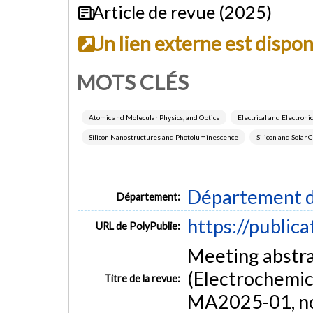
Article de revue (2025)
Un lien externe est dispo
MOTS CLÉS
Atomic and Molecular Physics, and Optics
Electrical and Electron
Silicon Nanostructures and Photoluminescence
Silicon and Solar 
Département d
Département:
https://public
URL de PolyPublie:
Meeting abstra
(Electrochemic
Titre de la revue:
MA2025-01, no