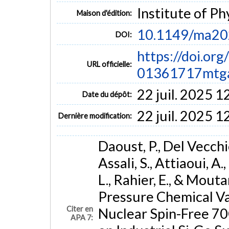
Institute of Ph
Maison d'édition:
10.1149/ma2
DOI:
https://doi.or
URL officielle:
01361717mtg
22 juil. 2025 1
Date du dépôt:
22 juil. 2025 1
Dernière modification:
Daoust, P., Del Vecchio
Assali, S., Attiaoui, A.,
L., Rahier, E., & Mout
Pressure Chemical V
Citer en
Nuclear Spin-Free 7
APA 7: