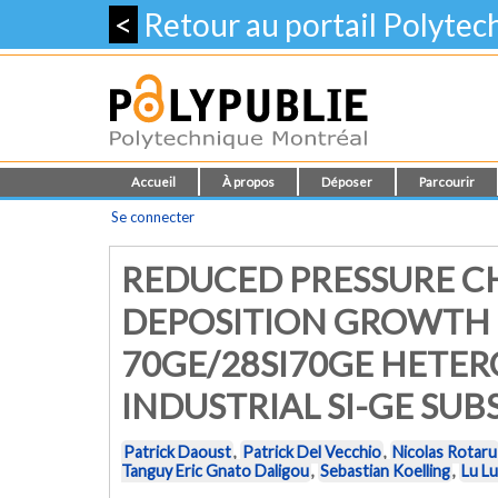
<
Retour au portail Polyte
Accueil
À propos
Déposer
Parcourir
Se connecter
REDUCED PRESSURE C
DEPOSITION GROWTH 
70GE/28SI70GE HETE
INDUSTRIAL SI-GE SUB
Patrick Daoust
,
Patrick Del Vecchio
,
Nicolas Rotaru
Tanguy Eric Gnato Daligou
,
Sebastian Koelling
,
Lu L