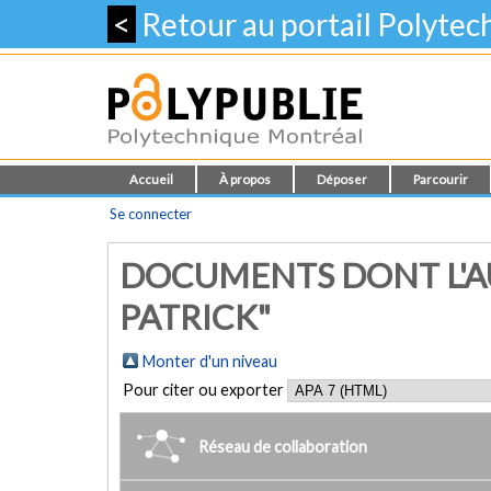
<
Retour au portail Polyte
Accueil
À propos
Déposer
Parcourir
Se connecter
DOCUMENTS DONT L'AU
PATRICK"
Monter d'un niveau
Pour citer ou exporter
Réseau de collaboration