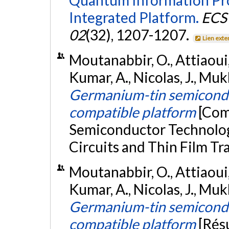
Integrated Platform.
ECS 
02
(32), 1207-1207.
Lien exte
Moutanabbir, O., Attiaoui, A
Kumar, A., Nicolas, J., Mukh
Germanium-tin semiconduct
compatible platform
[Com
Semiconductor Technology
Circuits and Thin Film Tr
Moutanabbir, O., Attiaoui, A
Kumar, A., Nicolas, J., Mukh
Germanium-tin semiconduct
compatible platform
[Rés