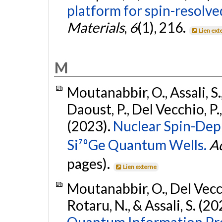
platform for spin-resolve
Materials
,
6
(1), 216.
Lien ext
M
Moutanabbir, O., Assali, S.,
Daoust, P., Del Vecchio, P.,
(2023).
Nuclear Spin-Depl
Si⁷⁰Ge Quantum Wells.
A
pages).
Lien externe
Moutanabbir, O., Del Vecchi
Rotaru, N., & Assali, S. (2
Quantum Information Pro