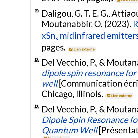
Daligou, G. T. E. G., Attiaou
Moutanabbir, O. (2023).
R
xSnₓ midinfrared emitters
pages.
Lien externe
Del Vecchio, P., & Moutan
dipole spin resonance fo
well
[Communication écri
Chicago, Illinois.
Lien externe
Del Vecchio, P., & Moutan
Dipole Spin Resonance fo
Quantum Well
[Présenta