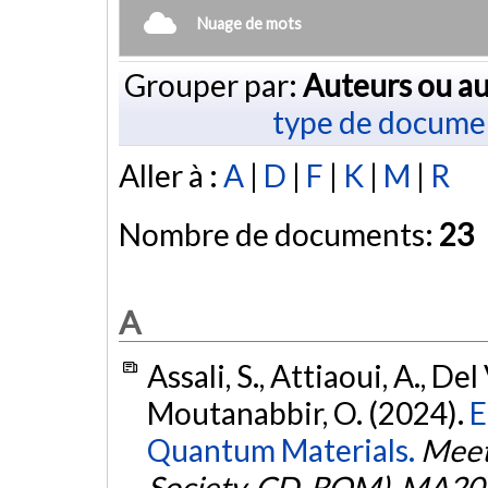
Nuage de mots
Grouper par:
Auteurs ou au
type de docume
Aller à :
A
|
D
|
F
|
K
|
M
|
R
Nombre de documents:
23
A
Assali, S., Attiaoui, A., Del
Moutanabbir, O. (2024).
E
Quantum Materials.
Meet
Society. CD-ROM)
,
MA20