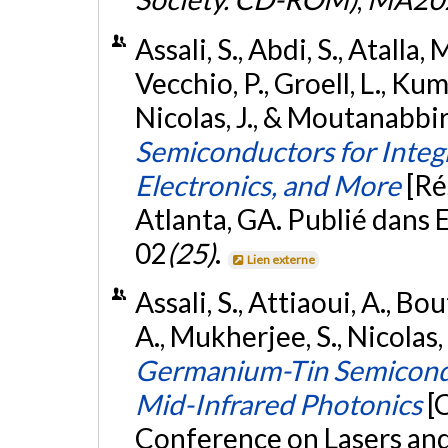
Assali, S., Abdi, S., Atalla, 
Vecchio, P., Groell, L., Kum
Nicolas, J., & Moutanabbir
Semiconductors for Inte
Electronics, and More
[Ré
Atlanta, GA. Publié dans
02
(25)
.
Lien externe
Assali, S., Attiaoui, A., Bou
A., Mukherjee, S., Nicolas,
Germanium-Tin Semicondu
Mid-Infrared Photonics
[
Conference on Lasers and 