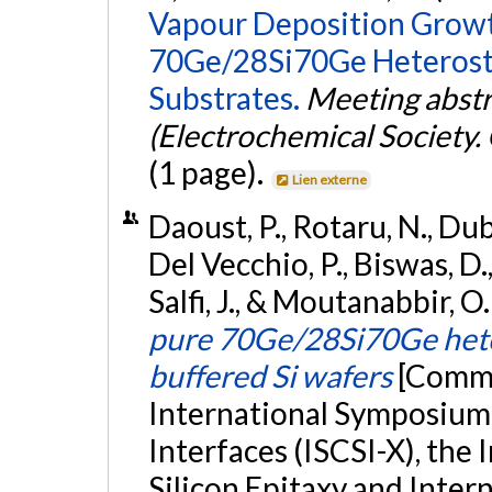
Vapour Deposition Growt
70Ge/28Si70Ge Heterostr
Substrates.
Meeting abstr
(Electrochemical Societ
(1 page).
Lien externe
Daoust, P., Rotaru, N., Dubé
Del Vecchio, P., Biswas, D.,
Salfi, J., & Moutanabbir, 
pure 70Ge/28Si70Ge hete
buffered Si wafers
[Commu
International Symposium
Interfaces (ISCSI-X), the
Silicon Epitaxy and Inter