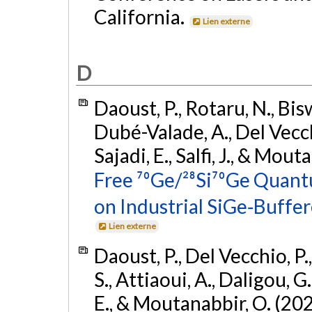
California.
Lien externe
D
Daoust, P., Rotaru, N., Biswa
Dubé-Valade, A., Del Vecchi
Sajadi, E., Salfi, J., & Mou
Free ⁷⁰Ge/²⁸Si⁷⁰Ge Quan
on Industrial SiGe‐Buffe
Lien externe
Daoust, P., Del Vecchio, P.
S., Attiaoui, A., Daligou, G. 
E., & Moutanabbir, O. (20