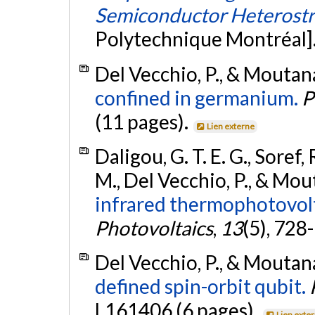
Semiconductor Heterostr
Polytechnique Montréal]
Del Vecchio, P., & Moutan
confined in germanium.
P
(11 pages).
Lien externe
Daligou, G. T. E. G., Soref, R
M., Del Vecchio, P., & Mou
infrared thermophotovolta
Photovoltaics
,
13
(5), 728
Del Vecchio, P., & Moutan
defined spin-orbit qubit.
L161406 (6 pages).
Lien exte