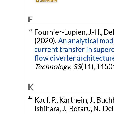
Lien externe
F
Fournier-Lupien, J.-H., Del 
(2020).
An analytical mode
current transfer in super
flow diverter architectur
Technology
,
33
(11), 1150
K
Kaul, P., Karthein, J., Buch
Ishihara, J., Rotaru, N., D