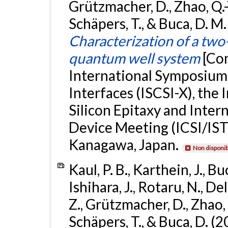
Grützmacher, D., Zhao, Q.-
Schäpers, T., & Buca, D. 
Characterization of a two
quantum well system
[Co
International Symposium
Interfaces (ISCSI-X), the
Silicon Epitaxy and Inter
Device Meeting (ICSI/IS
Kanagawa, Japan.
Non disponib
Kaul, P. B., Karthein, J., B
Ishihara, J., Rotaru, N., De
Z., Grützmacher, D., Zhao,
Schäpers, T., & Buca, D. (