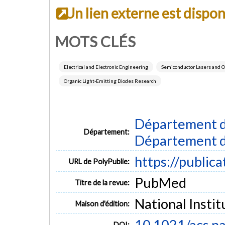
Un lien externe est dispo
MOTS CLÉS
Electrical and Electronic Engineering
Semiconductor Lasers and O
Organic Light-Emitting Diodes Research
Département d
Département:
Département d
https://public
URL de PolyPublie:
PubMed
Titre de la revue:
National Instit
Maison d'édition:
10.1021/acs.n
DOI: