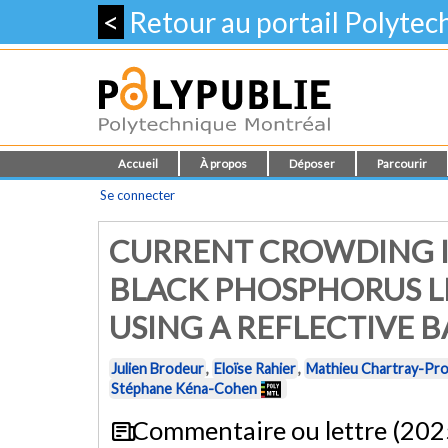
<
Retour au portail Polyte
Accueil
À propos
Déposer
Parcourir
Se connecter
CURRENT CROWDING I
BLACK PHOSPHORUS L
USING A REFLECTIVE 
Julien Brodeur
,
Eloïse Rahier
,
Mathieu Chartray-Pr
Stéphane Kéna-Cohen
Commentaire ou lettre (202