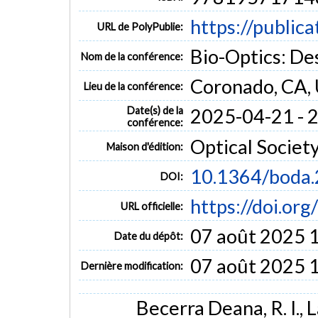
https://public
URL de PolyPublie:
Bio-Optics: De
Nom de la conférence:
Coronado, CA,
Lieu de la conférence:
Date(s) de la
2025-04-21 - 
conférence:
Optical Societ
Maison d'édition:
10.1364/boda.
DOI:
https://doi.or
URL officielle:
07 août 2025 
Date du dépôt:
07 août 2025 
Dernière modification:
Becerra Deana, R. I., 