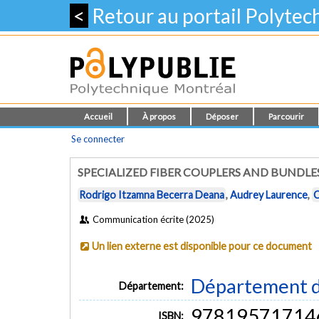
<
Retour au portail Polyte
Accueil
À propos
Déposer
Parcourir
Se connecter
SPECIALIZED FIBER COUPLERS AND BUNDLE
Rodrigo Itzamna Becerra Deana
,
Audrey Laurence
,
C
Communication écrite (2025)
Un lien externe est disponible pour ce document
Département d
Département:
97819571714
ISBN: