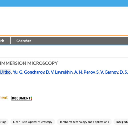
rir
Chercher
D IMMERSION MICROSCOPY
 Ulitko
,
Yu. G. Goncharov
,
D. V. Lavrukhin
,
A. N. Perov
,
S. V. Garnov
,
D. S
ument
ering
Near-Field Optical Microscopy
Terahertz technology and applications
Integrat