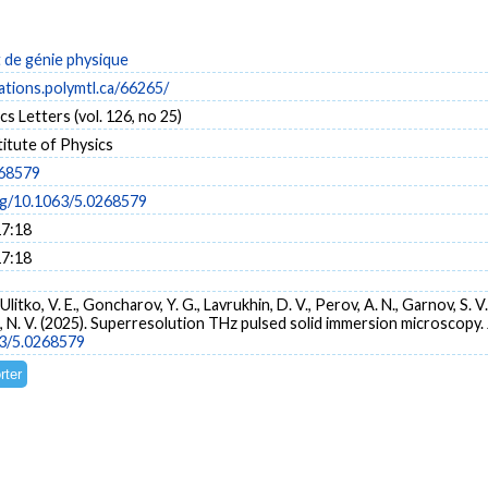
de génie physique
cations.polymtl.ca/66265/
cs Letters (vol. 126, no 25)
itute of Physics
268579
org/10.1063/5.0268579
17:18
17:18
 Ulitko, V. E., Goncharov, Y. G., Lavrukhin, D. V., Perov, A. N., Garnov, S. 
n, N. V. (2025). Superresolution THz pulsed solid immersion microscopy.
63/5.0268579