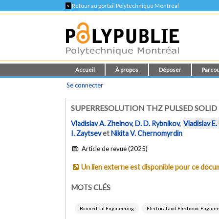
<
Retour au portail Polytechnique Montréal
Accueil
À propos
Déposer
Parcou
Se connecter
SUPERRESOLUTION THZ PULSED SOLI
Vladislav A. Zhelnov
,
D. D. Rybnikov
,
Vladislav E.
I. Zaytsev
et
Nikita V. Chernomyrdin
Article de revue (2025)
Un lien externe est disponible pour ce doc
MOTS CLÉS
Biomedical Engineering
Electrical and Electronic Engine