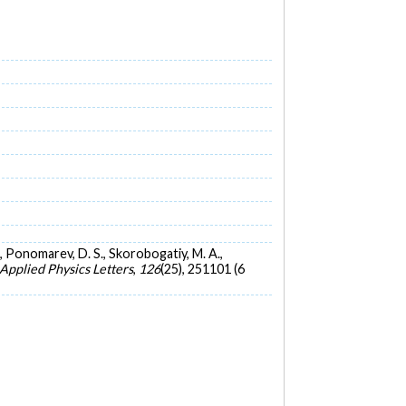
V., Ponomarev, D. S., Skorobogatiy, M. A.,
Applied Physics Letters
,
126
(25), 251101 (6