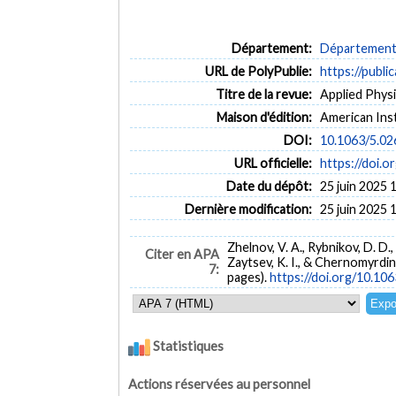
Département:
Département 
URL de PolyPublie:
https://publi
Titre de la revue:
Applied Physi
Maison d'édition:
American Inst
DOI:
10.1063/5.0
URL officielle:
https://doi.
Date du dépôt:
25 juin 2025 
Dernière modification:
25 juin 2025 
Zhelnov, V. A., Rybnikov, D. D.,
Citer en APA
Zaytsev, K. I., & Chernomyrdi
7:
pages).
https://doi.org/10.10
Statistiques
Actions réservées au personnel