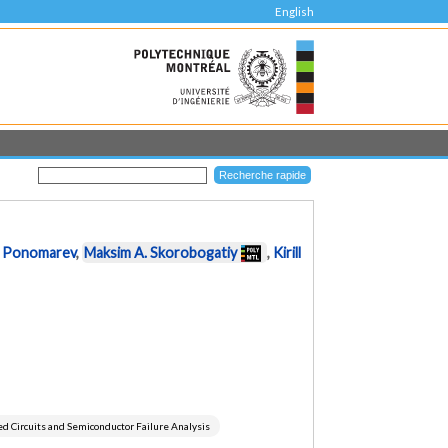
English
. Ponomarev
,
Maksim A. Skorobogatiy
,
Kirill
ed Circuits and Semiconductor Failure Analysis