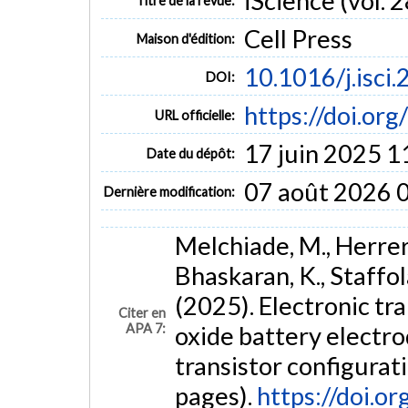
iScience (vol. 2
Titre de la revue:
Cell Press
Maison d'édition:
10.1016/j.isci
DOI:
https://doi.or
URL officielle:
17 juin 2025 1
Date du dépôt:
07 août 2026 
Dernière modification:
Melchiade, M., Herrera 
Bhaskaran, K., Staffola
(2025). Electronic tra
Citer en
APA 7:
oxide battery electro
transistor configurat
pages).
https://doi.o