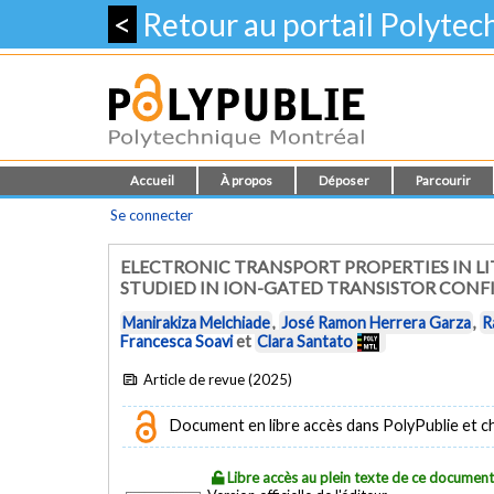
<
Retour au portail Polyte
Accueil
À propos
Déposer
Parcourir
Se connecter
ELECTRONIC TRANSPORT PROPERTIES IN L
STUDIED IN ION-GATED TRANSISTOR CON
Manirakiza Melchiade
,
José Ramon Herrera Garza
,
R
Francesca Soavi
et
Clara Santato
Article de revue (2025)
Document en libre accès dans PolyPublie et chez
Libre accès au plein texte de ce documen