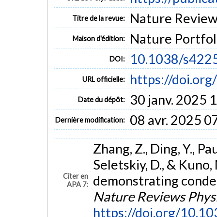
Nature Review
Titre de la revue:
Nature Portfol
Maison d'édition:
10.1038/s422
DOI:
https://doi.o
URL officielle:
30 janv. 2025 
Date du dépôt:
08 avr. 2025 0
Dernière modification:
Zhang, Z., Ding, Y., Pa
Seletskiy, D., & Kuno,
Citer en
demonstrating conden
APA 7:
Nature Reviews Phys
https://doi.org/10.