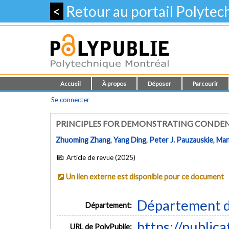
<
Retour au portail Polyte
Accueil
À propos
Déposer
Parcourir
Se connecter
PRINCIPLES FOR DEMONSTRATING CONDEN
Zhuoming Zhang
,
Yang Ding
,
Peter J. Pauzauskie
,
Man
Article de revue (2025)
Un lien externe est disponible pour ce document
Département d
Département:
https://public
URL de PolyPublie: