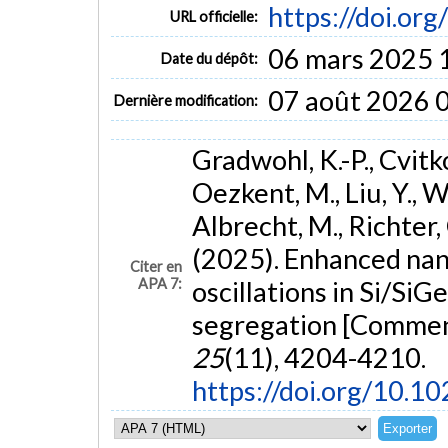
https://doi.or
URL officielle:
06 mars 2025 
Date du dépôt:
07 août 2026 
Dernière modification:
Gradwohl, K.-P., Cvitkov
Oezkent, M., Liu, Y., W
Albrecht, M., Richter, 
(2025). Enhanced nan
Citer en
APA 7:
oscillations in Si/Si
segregation [Comment
25
(11), 4204-4210.
https://doi.org/10.1