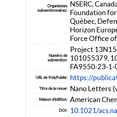
NSERC, Canada
Organismes
subventionnaires:
Foundation for
Québec, Defen
Horizon Europe
Force Office of
Project 13N15
Numéro de
101055379, 1
subvention:
FA9550-23-1-
https://public
URL de PolyPublie:
Nano Letters (v
Titre de la revue:
American Chem
Maison d'édition:
10.1021/acs.n
DOI: