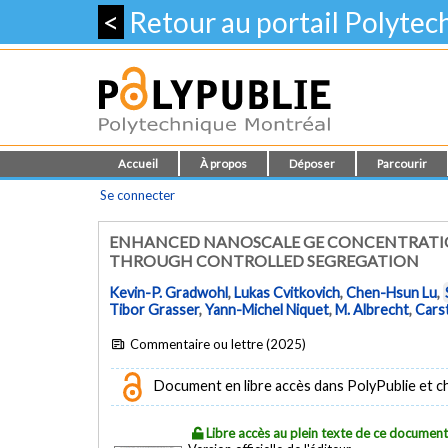
<
Retour au portail Polyte
Accueil
À propos
Déposer
Parcourir
Se connecter
ENHANCED NANOSCALE GE CONCENTRATION
THROUGH CONTROLLED SEGREGATION
Kevin-P. Gradwohl
,
Lukas Cvitkovich
,
Chen-Hsun Lu
,
Tibor Grasser
,
Yann-Michel Niquet
,
M. Albrecht
,
Cars
Commentaire ou lettre (2025)
Document en libre accès dans PolyPublie et chez
Libre accès au plein texte de ce documen