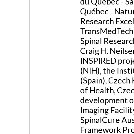
du Québec - Sa
Québec - Natur
Research Exce
TransMedTech)
Spinal Research
Craig H. Neils
INSPIRED proje
(NIH), the Insti
(Spain), Czech
of Health, Cze
development of
Imaging Facil
SpinalCure Aus
Framework Pro