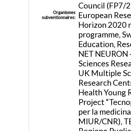
Council (FP7/2
Organismes
European Resea
subventionnaires:
Horizon 2020 r
programme, Swi
Education, Res
NET NEURON - 
Sciences Resea
UK Multiple Sc
Research Centr
Health Young 
Project “Tecno
per la medicina
MIUR/CNR), T
Regione Puglia)