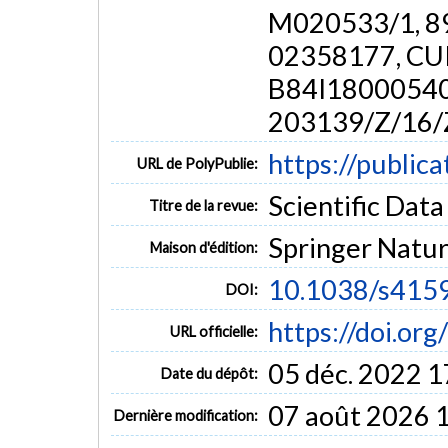
M020533/1, 89
02358177, CU
B84I18000540
203139/Z/16/
https://public
URL de PolyPublie:
Scientific Data 
Titre de la revue:
Springer Natu
Maison d'édition:
10.1038/s415
DOI:
https://doi.o
URL officielle:
05 déc. 2022 1
Date du dépôt:
07 août 2026 
Dernière modification: