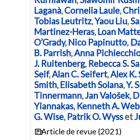
Laganà
,
Cornelia Laule
,
Chri
Tobias Leutritz
,
Yaou Liu
,
Sa
Martinez-Heras
,
Loan Matt
O’Grady
,
Nico Papinutto
,
Da
B. Parrish
,
Anna Pichiecchi
J. Ruitenberg
,
Rebecca S. S
Seif
,
Alan C. Seifert
,
Alex K.
Smith
,
Elisabeth Solana
,
Y. 
Tinnermann
,
Jan Valošek
,
D
Yiannakas
,
Kenneth A. Weber
G. Wise
,
Patrik O. Wyss
et
J
Article de revue (2021)