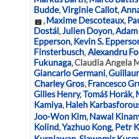
Budde
,
Virginie Callot
,
Anna
,
Maxime Descoteaux
,
Pa
Dostál
,
Julien Doyon
,
Adam 
Epperson
,
Kevin S. Epperso
Finsterbusch
,
Alexandru Fo
Fukunaga
,
Claudia Angela 
Giancarlo Germani
,
Guillau
Charley Gros
,
Francesco Gr
Gilles Henry
,
Tomáš Horák
,
Kamiya
,
Haleh Karbasforou
Joo-Won Kim
,
Nawal Kinan
Kolind
,
Yazhuo Kong
,
Petr K
Kurniawan
,
Slawomir Kusm