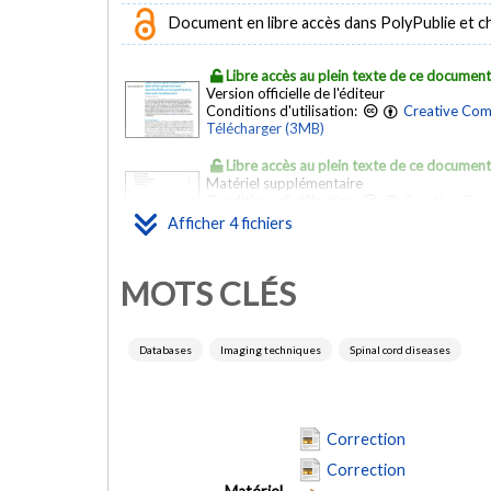
Document en libre accès dans PolyPublie et chez
Libre accès au plein texte de ce documen
Version officielle de l'éditeur
Conditions d'utilisation:
Creative Com
Télécharger (3MB)
Libre accès au plein texte de ce documen
Matériel supplémentaire
Conditions d'utilisation:
Creative Com
Télécharger (7MB)
Afficher 4 fichiers
Libre accès au plein texte de ce documen
Erratum
MOTS CLÉS
Conditions d'utilisation:
Creative Com
Télécharger (679kB)
Libre accès au plein texte de ce documen
Databases
Imaging techniques
Spinal cord diseases
Erratum
Conditions d'utilisation:
Creative Com
Télécharger (707kB)
Correction
Correction