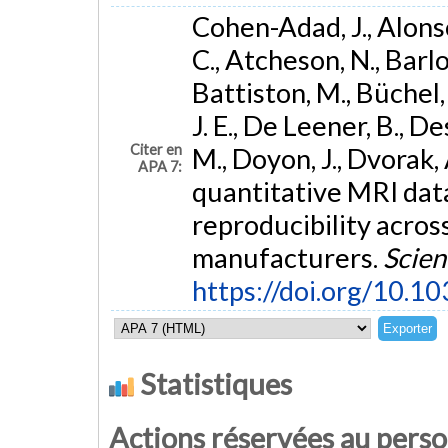
Cohen-Adad, J., Alonso
C., Atcheson, N., Barlow
Battiston, M., Büchel, 
J. E., De Leener, B., D
Citer en
M., Doyon, J., Dvorak, 
APA 7:
quantitative MRI data
reproducibility across
manufacturers.
Scien
https://doi.org/10.
Statistiques
Actions réservées au pers