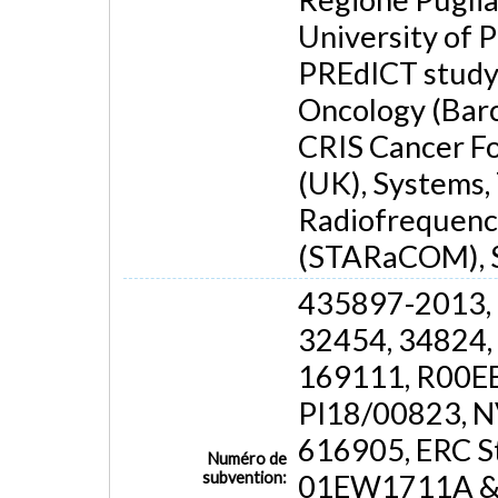
University of P
PREdICT study 
Oncology (Bar
CRIS Cancer Fo
(UK), Systems,
Radiofrequenc
(STARaCOM), S
435897-2013,
32454, 34824,
169111, R00E
PI18/00823, 
616905, ERC S
Numéro de
subvention:
01EW1711A & 