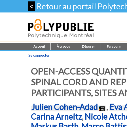
<
Retour au portail Polyte
Accueil
À propos
Déposer
Parcourir
Se connecter
OPEN-ACCESS QUANTIT
SPINAL CORD AND REP
PARTICIPANTS, SITES
Julien Cohen-Adad
,
Eva 
Carina Arneitz
,
Nicole Atch
Markus Barth
,
Marco Battis