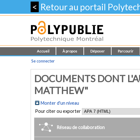
<
Retour au portail Polyte
Accueil
À propos
Déposer
Parcourir
Se connecter
DOCUMENTS DONT L'A
MATTHEW"
Monter d'un niveau
Pour citer ou exporter
Réseau de collaboration