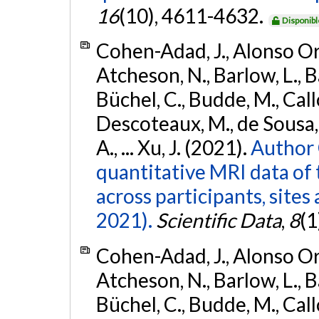
16
(10), 4611-4632.
Disponibl
Cohen-Adad, J., Alonso Orti
Atcheson, N., Barlow, L., Ba
Büchel, C., Budde, M., Callo
Descoteaux, M., de Sousa, P
A., ... Xu, J. (2021).
Author 
quantitative MRI data of 
across participants, sites
2021).
Scientific Data
,
8
(1
Cohen-Adad, J., Alonso Orti
Atcheson, N., Barlow, L., Ba
Büchel, C., Budde, M., Callo