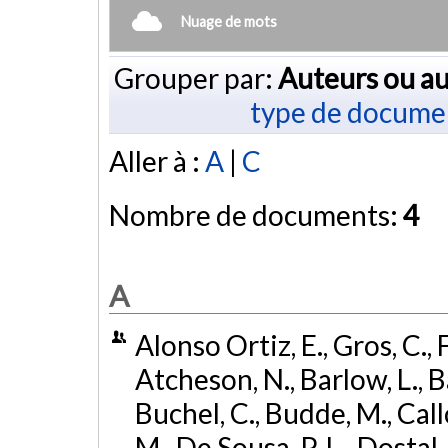
Nuage de mots
Grouper par:
Auteurs ou au
type de docume
Aller à :
A
|
C
Nombre de documents:
4
A
Alonso Ortiz, E., Gros, C., 
Atcheson, N., Barlow, L., Ba
Buchel, C., Budde, M., Call
M., De Sousa, P. L., Dostal,