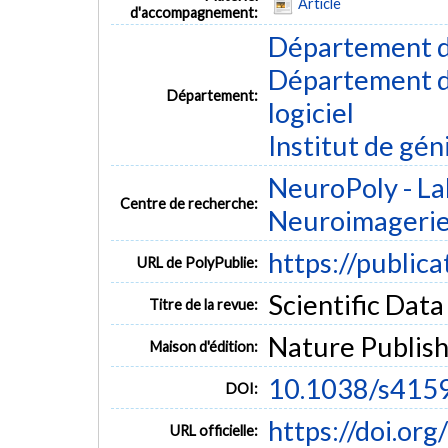
Article
d'accompagnement:
Département d
Département de
Département:
logiciel
Institut de gén
NeuroPoly - La
Centre de recherche:
Neuroimageri
https://public
URL de PolyPublie:
Scientific Data 
Titre de la revue:
Nature Publis
Maison d'édition:
10.1038/s415
DOI:
https://doi.o
URL officielle: