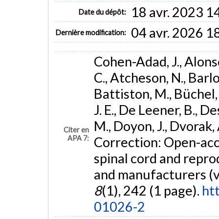
18 avr. 2023 1
Date du dépôt:
04 avr. 2026 1
Dernière modification:
Cohen-Adad, J., Alonso
C., Atcheson, N., Barlow
Battiston, M., Büchel, 
J. E., De Leener, B., D
M., Doyon, J., Dvorak, A
Citer en
APA 7:
Correction: Open-acc
spinal cord and reprod
and manufacturers (v
8
(1), 242 (1 page).
ht
01026-2