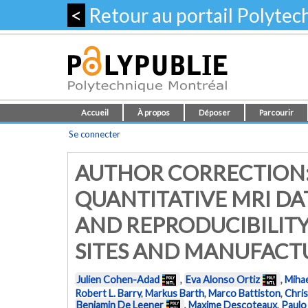
<
Retour au portail Polyte
Accueil
À propos
Déposer
Parcourir
Se connecter
AUTHOR CORRECTION:
QUANTITATIVE MRI DA
AND REPRODUCIBILITY
SITES AND MANUFACTUR
Julien Cohen-Adad
,
Eva Alonso Ortiz
,
Miha
Robert L. Barry
,
Markus Barth
,
Marco Battiston
,
Chris
Benjamin De Leener
,
Maxime Descoteaux
,
Paulo