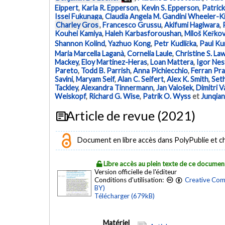
Eippert
,
Karla R. Epperson
,
Kevin S. Epperson
,
Patric
Issei Fukunaga
,
Claudia Angela M. Gandini Wheeler-K
Charley Gros
,
Francesco Grussu
,
Akifumi Hagiwara
,
Kouhei Kamiya
,
Haleh Karbasforoushan
,
Miloš Keřko
Shannon Kolind
,
Yazhuo Kong
,
Petr Kudlička
,
Paul Ku
Maria Marcella Laganà
,
Cornelia Laule
,
Christine S. La
Mackey
,
Eloy Martinez-Heras
,
Loan Mattera
,
Igor Nest
Pareto
,
Todd B. Parrish
,
Anna Pichiecchio
,
Ferran Pr
Savini
,
Maryam Seif
,
Alan C. Seifert
,
Alex K. Smith
,
Seth
Tackley
,
Alexandra Tinnermann
,
Jan Valošek
,
Dimitri V
Weiskopf
,
Richard G. Wise
,
Patrik O. Wyss
et
Junqian
Article de revue (2021)
Document en libre accès dans PolyPublie et chez
Libre accès au plein texte de ce documen
Version officielle de l'éditeur
Conditions d'utilisation:
Creative Com
BY)
Télécharger (679kB)
Matériel