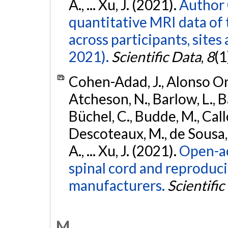
A., ... Xu, J. (2021).
Author 
quantitative MRI data of 
across participants, sites
2021).
Scientific Data
,
8
(1
Cohen-Adad, J., Alonso Orti
Atcheson, N., Barlow, L., Ba
Büchel, C., Budde, M., Callo
Descoteaux, M., de Sousa, P
A., ... Xu, J. (2021).
Open-ac
spinal cord and reproducib
manufacturers.
Scientific
M