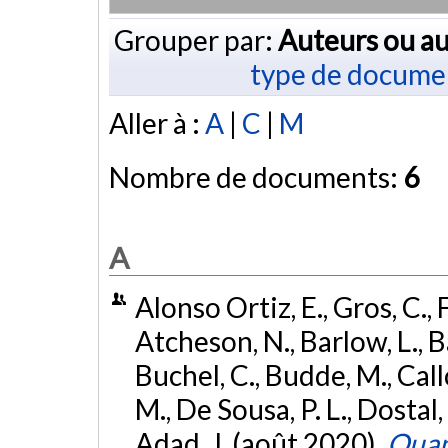
Grouper par:
Auteurs ou au
type de docume
Aller à :
A
|
C
|
M
Nombre de documents:
6
A
Alonso Ortiz, E., Gros, C., 
Atcheson, N., Barlow, L., Ba
Buchel, C., Budde, M., Call
M., De Sousa, P. L., Dostal,
Adad, J. (août 2020).
Quant