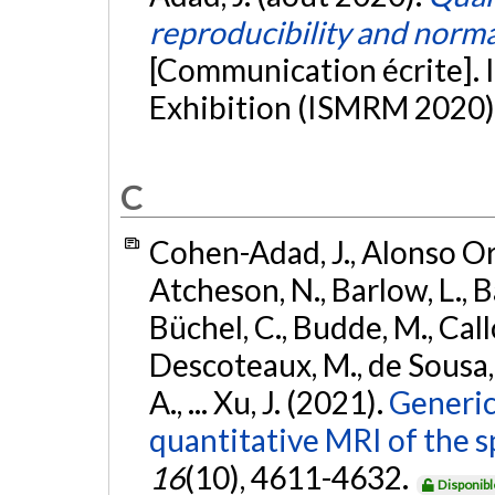
reproducibility and norma
[Communication écrite]
Exhibition (ISMRM 2020)
C
Cohen-Adad, J., Alonso Orti
Atcheson, N., Barlow, L., Ba
Büchel, C., Budde, M., Callo
Descoteaux, M., de Sousa, P
A., ... Xu, J. (2021).
Generic
quantitative MRI of the s
16
(10), 4611-4632.
Disponibl