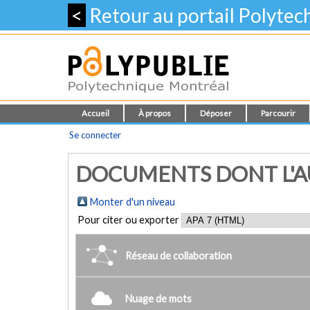
<
Retour au portail Polyte
Accueil
À propos
Déposer
Parcourir
Se connecter
DOCUMENTS DONT L'AU
Monter d'un niveau
Pour citer ou exporter
Réseau de collaboration
Nuage de mots