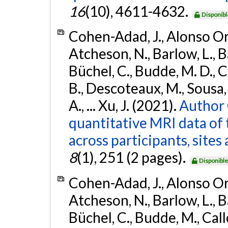
16
(10), 4611-4632.
Disponibl
Cohen-Adad, J., Alonso Orti
Atcheson, N., Barlow, L., Ba
Büchel, C., Budde, M. D., Ca
B., Descoteaux, M., Sousa, P
A., ... Xu, J. (2021).
Author 
quantitative MRI data of 
across participants, site
8
(1), 251 (2 pages).
Disponibl
Cohen-Adad, J., Alonso Orti
Atcheson, N., Barlow, L., Ba
Büchel, C., Budde, M., Callo