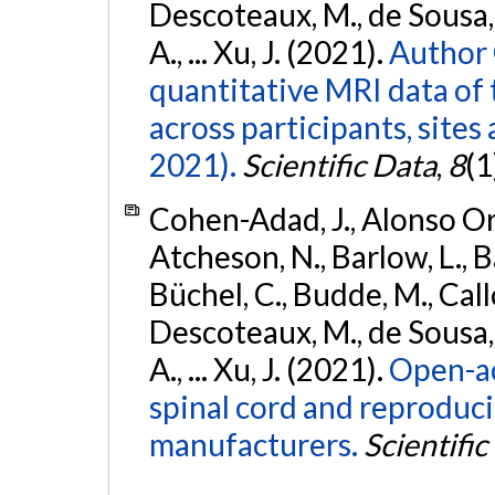
Descoteaux, M., de Sousa, P
A., ... Xu, J. (2021).
Author 
quantitative MRI data of 
across participants, sites
2021).
Scientific Data
,
8
(1
Cohen-Adad, J., Alonso Orti
Atcheson, N., Barlow, L., Ba
Büchel, C., Budde, M., Callo
Descoteaux, M., de Sousa, P
A., ... Xu, J. (2021).
Open-ac
spinal cord and reproducib
manufacturers.
Scientific