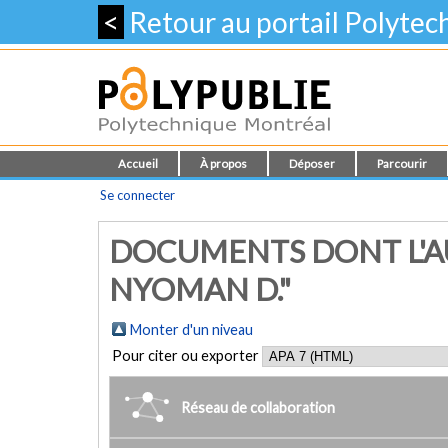
<
Retour au portail Polyte
Accueil
À propos
Déposer
Parcourir
Se connecter
DOCUMENTS DONT L'A
NYOMAN D."
Monter d'un niveau
Pour citer ou exporter
Réseau de collaboration