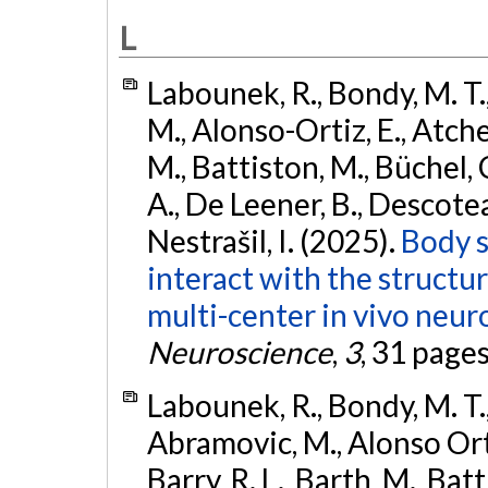
L
Labounek, R., Bondy, M. T.
M., Alonso-Ortiz, E., Atches
M., Battiston, M., Büchel, 
A., De Leener, B., Descoteaux
Nestrašil, I. (2025).
Body s
interact with the structu
multi-center in vivo neur
Neuroscience
,
3
, 31 page
Labounek, R., Bondy, M. T.,
Abramovic, M., Alonso Ortiz
Barry, R. L., Barth, M., Bat