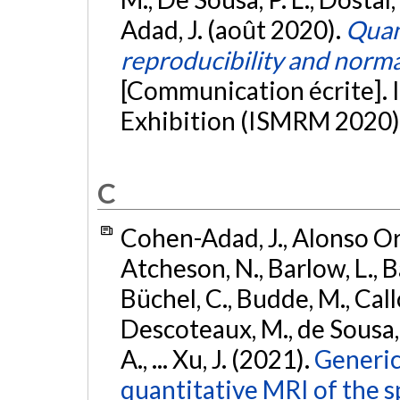
Adad, J. (août 2020).
Quant
reproducibility and norma
[Communication écrite]
Exhibition (ISMRM 2020)
C
Cohen-Adad, J., Alonso Orti
Atcheson, N., Barlow, L., Ba
Büchel, C., Budde, M., Callo
Descoteaux, M., de Sousa, P
A., ... Xu, J. (2021).
Generic
quantitative MRI of the s