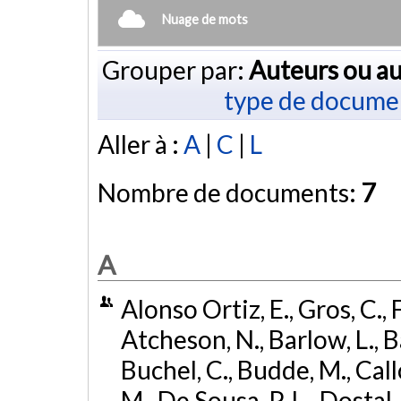
Nuage de mots
Grouper par:
Auteurs ou au
type de docume
Aller à :
A
|
C
|
L
Nombre de documents:
7
A
Alonso Ortiz, E., Gros, C., 
Atcheson, N., Barlow, L., Ba
Buchel, C., Budde, M., Call
M., De Sousa, P. L., Dostal,