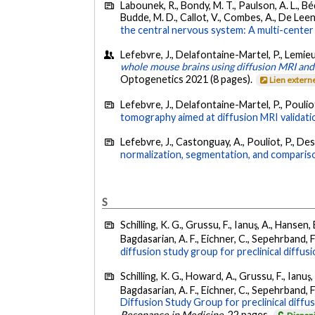
Labounek, R., Bondy, M. T., Paulson, A. L., Béd
Budde, M. D., Callot, V., Combes, A., De Leene
the central nervous system: A multi-center 
Lefebvre, J., Delafontaine-Martel, P., Lemieu
whole mouse brains using diffusion MRI and
Optogenetics 2021 (8 pages).
Lien extern
Lefebvre, J., Delafontaine-Martel, P., Poulio
tomography aimed at diffusion MRI validati
Lefebvre, J., Castonguay, A., Pouliot, P., De
normalization, segmentation, and compariso
S
Schilling, K. G., Grussu, F., Ianuş, A., Hansen,
Bagdasarian, A. F., Eichner, C., Sepehrband, F.
diffusion study group for preclinical diffus
Schilling, K. G., Howard, A., Grussu, F., Ianuş,
Bagdasarian, A. F., Eichner, C., Sepehrband, F.
Diffusion Study Group for preclinical diffu
Resonance in Medicine
, 22 pages.