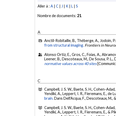
Aller à :
A
|
C
|
J
|
K
|
L
|
S
Nombre de documents:
21
A
Anctil-Robitaille, B., Théberge, A., Jodoin, 
from structural imaging.
Frontiers in Neuro
Alonso Ortiz, E., Gros, C., Foias, A., Abramovi
Leener, B., Descoteaux, M., De Sousa, P. L., 
normative values across 40 sites
[Communica
C
Campbell, J. S. W., Baete, S. H., Cohen-Adad, J
Yendiki, A., Leppert, I. R., Fieremans, E., de L
brain.
Dans Dell'Acqua, F., Descoteaux, M., &
Campbell, J. S. W., Baete, S. H., Cohen-Adad, J
Yendiki, A., Leppert, I. R., Fieremans, E., & Pi