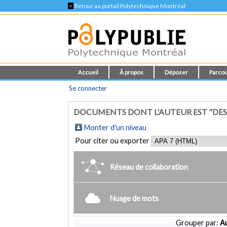
<
Retour au portail Polytechnique Montréal
Accueil
À propos
Déposer
Parcou
Se connecter
DOCUMENTS DONT L'AUTEUR EST "DE
Monter d'un niveau
Pour citer ou exporter
Réseau de collaboration
Nuage de mots
Grouper par:
Au