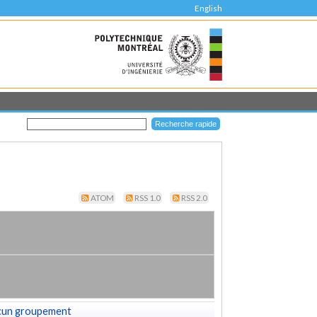
English
ATOM
RSS 1.0
RSS 2.0
cun groupement