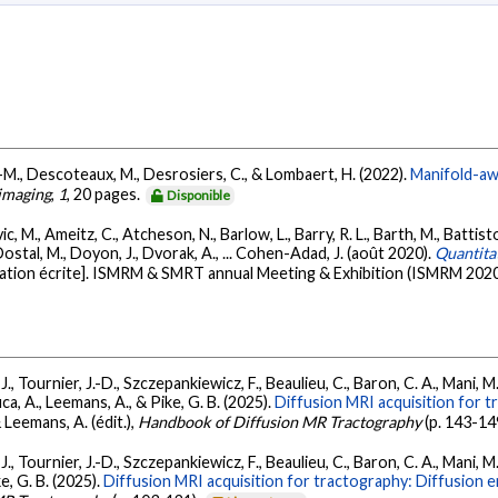
P.-M., Descoteaux, M., Desrosiers, C., & Lombaert, H. (2022).
Manifold-awa
imaging
,
1
, 20 pages.
Disponible
c, M., Ameitz, C., Atcheson, N., Barlow, L., Barry, R. L., Barth, M., Battist
Dostal, M., Doyon, J., Dvorak, A., ... Cohen-Adad, J. (août 2020).
Quantitat
tion écrite]. ISMRM & SMRT annual Meeting & Exhibition (ISMRM 2020
., Tournier, J.-D., Szczepankiewicz, F., Beaulieu, C., Baron, C. A., Mani, M.,
uca, A., Leemans, A., & Pike, G. B. (2025).
Diffusion MRI acquisition for t
 Leemans, A. (édit.),
Handbook of Diffusion MR Tractography
(p. 143-14
., Tournier, J.-D., Szczepankiewicz, F., Beaulieu, C., Baron, C. A., Mani, M.,
ke, G. B. (2025).
Diffusion MRI acquisition for tractography: Diffusion 