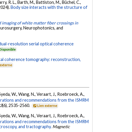
ry, R. L., Barth, M., Battiston, M., Büchel, C.,
(2024).
Body size interacts with the structure of
d imaging of white matter fiber crossings in
Neurosurgery, Neurophotonics, and
dual-resolution serial optical coherence
Disponible
cal coherence tomography: reconstruction,
 externe
, Syeda, W., Wang, N., Veraart, J., Roebroeck, A.,
rations and recommendations from the ISMRM
3
(6), 2535-2560.
Lien externe
, Syeda, W., Wang, N., Veraart, J., Roebroeck, A.,
rations and recommendations from the ISMRM
icroscopy, and tractography.
Magnetic