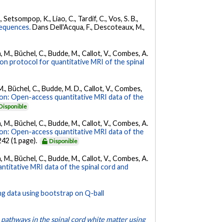
 Setsompop, K., Liao, C., Tardif, C., Vos, S. B.,
sequences.
Dans Dell'Acqua, F., Descoteaux, M.,
, M., Büchel, C., Budde, M., Callot, V., Combes, A.
ion protocol for quantitative MRI of the spinal
M., Büchel, C., Budde, M. D., Callot, V., Combes,
on: Open-access quantitative MRI data of the
Disponible
, M., Büchel, C., Budde, M., Callot, V., Combes, A.
on: Open-access quantitative MRI data of the
 242 (1 page).
Disponible
, M., Büchel, C., Budde, M., Callot, V., Combes, A.
titative MRI data of the spinal cord and
ng data using bootstrap on Q-ball
 pathways in the spinal cord white matter using