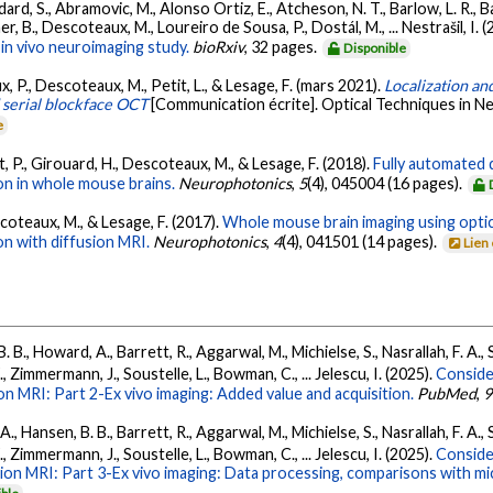
ard, S., Abramovic, M., Alonso Ortiz, E., Atcheson, N. T., Barlow, L. R., Bar
r, B., Descoteaux, M., Loureiro de Sousa, P., Dostál, M., ... Nestrašil, I. 
in vivo neuroimaging study.
bioRxiv
, 32 pages.
Disponible
x, P., Descoteaux, M., Petit, L., & Lesage, F. (mars 2021).
Localization an
 serial blockface OCT
[Communication écrite]. Optical Techniques in 
e
t, P., Girouard, H., Descoteaux, M., & Lesage, F. (2018).
Fully automated 
on in whole mouse brains.
Neurophotonics
,
5
(4), 045004 (16 pages).
scoteaux, M., & Lesage, F. (2017).
Whole mouse brain imaging using opti
n with diffusion MRI.
Neurophotonics
,
4
(4), 041501 (14 pages).
Lien
 B. B., Howard, A., Barrett, R., Aggarwal, M., Michielse, S., Nasrallah, F. A.
, Zimmermann, J., Soustelle, L., Bowman, C., ... Jelescu, I. (2025).
Conside
ion MRI: Part 2-Ex vivo imaging: Added value and acquisition.
PubMed
,
9
 A., Hansen, B. B., Barrett, R., Aggarwal, M., Michielse, S., Nasrallah, F. A.
, Zimmermann, J., Soustelle, L., Bowman, C., ... Jelescu, I. (2025).
Conside
sion MRI: Part 3-Ex vivo imaging: Data processing, comparisons with m