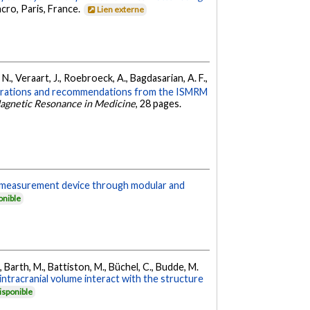
cro, Paris, France.
Lien externe
, N., Veraart, J., Roebroeck, A., Bagdasarian, A. F.,
rations and recommendations from the ISMRM
agnetic Resonance in Medicine
, 28 pages.
a measurement device through modular and
onible
, Barth, M., Battiston, M., Büchel, C., Budde, M.
intracranial volume interact with the structure
isponible