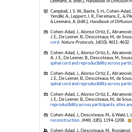
Leemans, A. (édit.),
Handbook of Diffusion 
Campbell, J. S. W., Baete, S. H., Cohen-Adad, J
Yendiki, A., Leppert, I. R., Fieremans, E., & Pi
& Leemans, A. (édit.),
Handbook of Diffusio
Cohen-Adad, J., Alonso Ortiz, E., Abramovic, M
J. E., De Leener, B., Descoteaux, M., de Sousa, 
cord.
Nature Protocols
,
16
(10), 4611-4632.
Cohen-Adad, J., Alonso Ortiz, E., Abramovic, M
A. J. E., De Leener, B., Descoteaux, M., Sousa, 
spinal cord and reproducibility across parti
Cohen-Adad, J., Alonso Ortiz, E., Abramovic, M
J. E., De Leener, B., Descoteaux, M., de Sousa, 
spinal cord and reproducibility across partic
Cohen-Adad, J., Alonso Ortiz, E., Abramovic, M
J. E., De Leener, B., Descoteaux, M., de Sousa, 
reproducibility across participants, sites a
Cohen-Adad, J., Descoteaux, M., & Wald, L. L
reconstruction.
JMRI
,
33
(5), 1194-1208.
Cohen-Adad, J., Descoteaux, M., Rossignol, S.