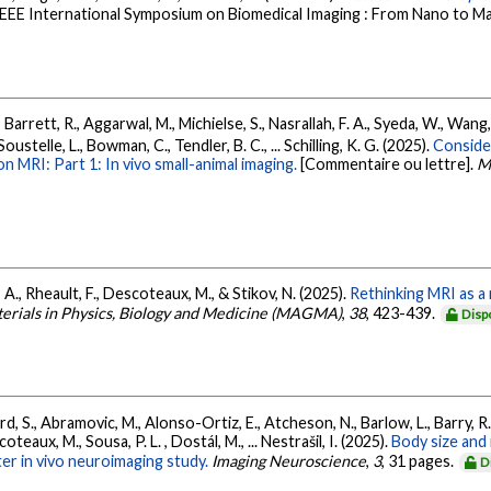
IEEE International Symposium on Biomedical Imaging : From Nano to Ma
., Barrett, R., Aggarwal, M., Michielse, S., Nasrallah, F. A., Syeda, W., Wang
ustelle, L., Bowman, C., Tendler, B. C., ... Schilling, K. G. (2025).
Conside
on MRI: Part 1: In vivo small-animal imaging.
[Commentaire ou lettre].
M
, A., Rheault, F., Descoteaux, M., & Stikov, N. (2025).
Rethinking MRI as 
rials in Physics, Biology and Medicine (MAGMA)
,
38
, 423-439.
Disp
d, S., Abramovic, M., Alonso-Ortiz, E., Atcheson, N., Barlow, L., Barry, R.
teaux, M., Sousa, P. L. , Dostál, M., ... Nestrašil, I. (2025).
Body size and 
er in vivo neuroimaging study.
Imaging Neuroscience
,
3
, 31 pages.
D