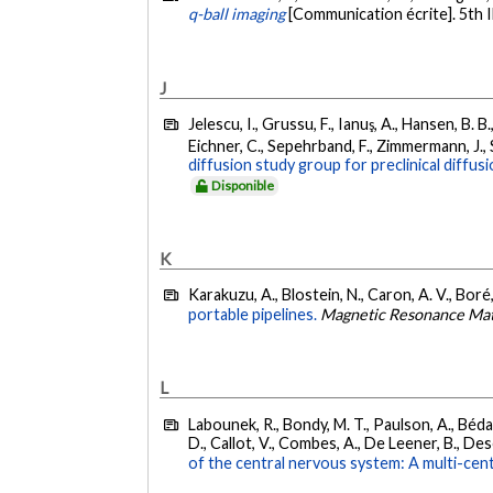
q-ball imaging
[Communication écrite]. 5th 
J
Jelescu, I., Grussu, F., Ianuş, A., Hansen, B. B
Eichner, C., Sepehrband, F., Zimmermann, J., So
diffusion study group for preclinical diffusi
Disponible
K
Karakuzu, A., Blostein, N., Caron, A. V., Boré
portable pipelines.
Magnetic Resonance Mate
L
Labounek, R., Bondy, M. T., Paulson, A., Bédar
D., Callot, V., Combes, A., De Leener, B., Desco
of the central nervous system: A multi-cent