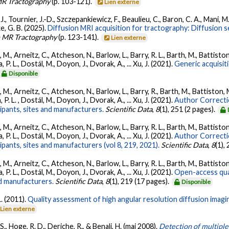
MR Tractography
(p. 103-121).
Lien externe
., Tournier, J.-D., Szczepankiewicz, F., Beaulieu, C., Baron, C. A., Mani, M.,
ke, G. B. (2025).
Diffusion MRI acquisition for tractography: Diffusion 
n MR Tractography
(p. 123-141).
Lien externe
., Arneitz, C., Atcheson, N., Barlow, L., Barry, R. L., Barth, M., Battiston
P. L., Dostál, M., Doyon, J., Dvorak, A., ... Xu, J. (2021).
Generic acquisit
Disponible
., Arneitz, C., Atcheson, N., Barlow, L., Barry, R., Barth, M., Battiston, 
P. L. , Dostál, M., Doyon, J., Dvorak, A., ... Xu, J. (2021).
Author Correcti
cipants, sites and manufacturers.
Scientific Data
,
8
(1), 251 (2 pages).
., Arneitz, C., Atcheson, N., Barlow, L., Barry, R. L., Barth, M., Battiston
P. L., Dostál, M., Doyon, J., Dvorak, A., ... Xu, J. (2021).
Author Correcti
ipants, sites and manufacturers (vol 8, 219, 2021).
Scientific Data
,
8
(1),
., Arneitz, C., Atcheson, N., Barlow, L., Barry, R. L., Barth, M., Battiston
P. L., Dostál, M., Doyon, J., Dvorak, A., ... Xu, J. (2021).
Open-access quan
nd manufacturers.
Scientific Data
,
8
(1), 219 (17 pages).
Disponible
. (2011).
Quality assessment of high angular resolution diffusion imagi
Lien externe
, Hoge, R. D., Deriche, R., & Benali, H. (mai 2008).
Detection of multiple