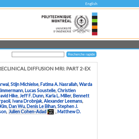
English
LINICAL DIFFUSION MRI: PART 2-EX
rwal
,
Stijn Michielse
,
Fatima A. Nasrallah
,
Warda
Zimmermann
,
Lucas Soustelle
,
Christien
avid Hike
,
Jeff F. Dunn
,
Karla L. Miller
,
Bennett
rpaoli
,
Ivana Drobnjak
,
Alexander Leemans
,
 Kim
,
Dan Wu
,
Denis Le Bihan
,
Stephen J.
nson
,
Julien Cohen-Adad
,
Matthew D.