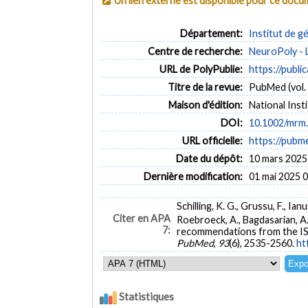
Un lien externe est disponible pour ce doc
Département:
Institut de g
Centre de recherche:
NeuroPoly - 
URL de PolyPublie:
https://publi
Titre de la revue:
PubMed (vol. 
Maison d'édition:
National Inst
DOI:
10.1002/mrm
URL officielle:
https://pubm
Date du dépôt:
10 mars 2025
Dernière modification:
01 mai 2025 
Schilling, K. G., Grussu, F., Ian
Citer en APA
Roebroeck, A., Bagdasarian, A. 
7:
recommendations from the ISMR
PubMed
,
93
(6), 2535-2560.
ht
Statistiques