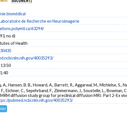
ument
énie biomédical
Laboratoire de Recherche en Neuroimagerie
cations.polymtl.ca/63294/
93, no 6)
itutes of Health
.30435
ed.ncbi.nlm.nih.gov/40035293/
 13:50
01:40
uş, A., Hansen, B. B., Howard, A., Barrett, R., Aggarwal, M., Michielse, S., Na
F., Eichner, C., Sepehrband, F., Zimmermann, J., Soustelle, L., Bowman, C.,
M diffusion study group for preclinical diffusion MRI: Part 2-Ex vivo
tps://pubmed.ncbi.nlm.nih.gov/40035293/