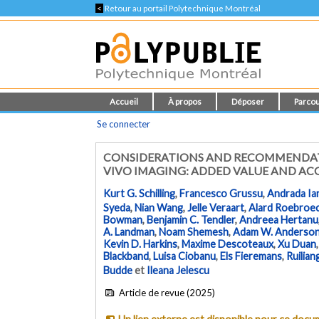
<
Retour au portail Polytechnique Montréal
Accueil
À propos
Déposer
Parcou
Se connecter
CONSIDERATIONS AND RECOMMENDATIO
VIVO IMAGING: ADDED VALUE AND ACQ
Kurt G. Schilling
,
Francesco Grussu
,
Andrada Ia
Syeda
,
Nian Wang
,
Jelle Veraart
,
Alard Roebroe
Bowman
,
Benjamin C. Tendler
,
Andreea Hertanu
A. Landman
,
Noam Shemesh
,
Adam W. Anderso
Kevin D. Harkins
,
Maxime Descoteaux
,
Xu Duan
Blackband
,
Luisa Ciobanu
,
Els Fieremans
,
Ruilian
Budde
et
Ileana Jelescu
Article de revue (2025)