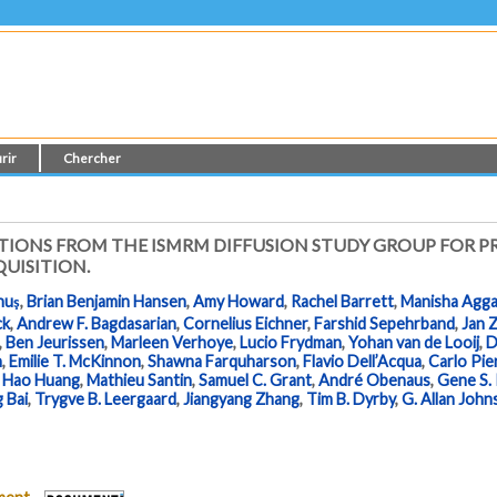
rir
Chercher
NS FROM THE ISMRM DIFFUSION STUDY GROUP FOR PREC
UISITION.
nuş
,
Brian Benjamin Hansen
,
Amy Howard
,
Rachel Barrett
,
Manisha Agga
ck
,
Andrew F. Bagdasarian
,
Cornelius Eichner
,
Farshid Sepehrband
,
Jan 
,
Ben Jeurissen
,
Marleen Verhoye
,
Lucio Frydman
,
Yohan van de Looij
,
D
n
,
Emilie T. McKinnon
,
Shawna Farquharson
,
Flavio Dell’Acqua
,
Carlo Pie
,
Hao Huang
,
Mathieu Santin
,
Samuel C. Grant
,
André Obenaus
,
Gene S.
g Bai
,
Trygve B. Leergaard
,
Jiangyang Zhang
,
Tim B. Dyrby
,
G. Allan Joh