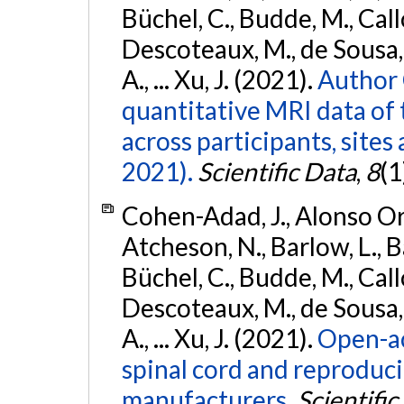
Büchel, C., Budde, M., Callo
Descoteaux, M., de Sousa, P
A., ... Xu, J. (2021).
Author 
quantitative MRI data of 
across participants, sites
2021).
Scientific Data
,
8
(1
Cohen-Adad, J., Alonso Orti
Atcheson, N., Barlow, L., Ba
Büchel, C., Budde, M., Callo
Descoteaux, M., de Sousa, P
A., ... Xu, J. (2021).
Open-ac
spinal cord and reproducib
manufacturers.
Scientific