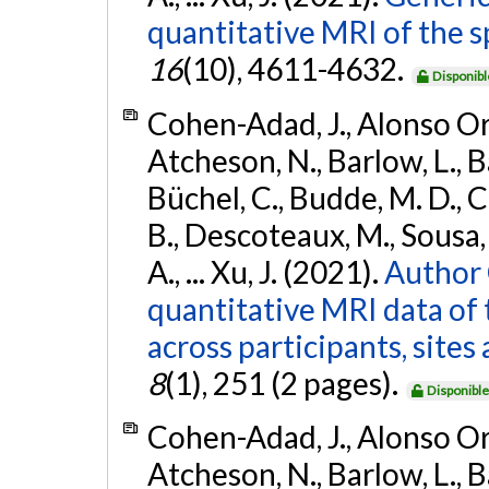
quantitative MRI of the s
16
(10), 4611-4632.
Disponibl
Cohen-Adad, J., Alonso Orti
Atcheson, N., Barlow, L., Ba
Büchel, C., Budde, M. D., Ca
B., Descoteaux, M., Sousa, P
A., ... Xu, J. (2021).
Author 
quantitative MRI data of 
across participants, site
8
(1), 251 (2 pages).
Disponibl
Cohen-Adad, J., Alonso Orti
Atcheson, N., Barlow, L., Ba