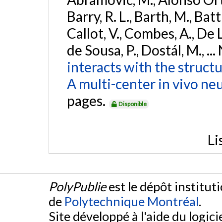
Barry, R. L., Barth, M., Bat
Callot, V., Combes, A., De
de Sousa, P., Dostál, M., ...
interacts with the struct
A multi-center in vivo ne
pages.
Disponible
Li
PolyPublie
est le dépôt institut
de
Polytechnique Montréal
.
Site développé à l'aide du logicie