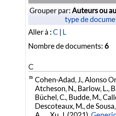
Grouper par:
Auteurs ou au
type de docume
Aller à :
C
|
L
Nombre de documents:
6
C
Cohen-Adad, J., Alonso Orti
Atcheson, N., Barlow, L., Ba
Büchel, C., Budde, M., Callo
Descoteaux, M., de Sousa, P
A., ... Xu, J. (2021).
Generic