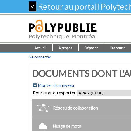
<
Retour au portail Polyte
Accueil
À propos
Déposer
Parcourir
Se connecter
DOCUMENTS DONT L'A
Monter d'un niveau
Pour citer ou exporter
Réseau de collaboration
Nuage de mots