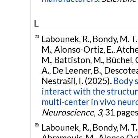
L
Labounek, R., Bondy, M. T.
M., Alonso-Ortiz, E., Atches
M., Battiston, M., Büchel, 
A., De Leener, B., Descoteaux
Nestrašil, I. (2025).
Body s
interact with the structu
multi-center in vivo neur
Neuroscience
,
3
, 31 page
Labounek, R., Bondy, M. T.,
Abramovic, M., Alonso Ortiz