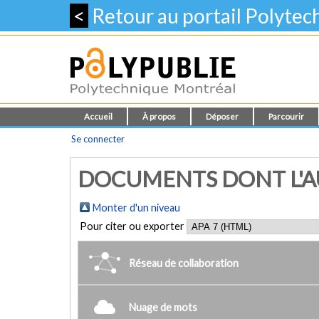
<
Retour au portail Polyte
Accueil
À propos
Déposer
Parcourir
Se connecter
DOCUMENTS DONT L'A
Monter d'un niveau
Pour citer ou exporter
Réseau de collaboration
Nuage de mots