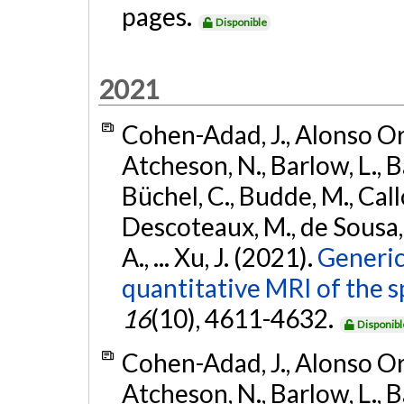
pages.
Disponible
2021
Cohen-Adad, J., Alonso Orti
Atcheson, N., Barlow, L., Ba
Büchel, C., Budde, M., Callo
Descoteaux, M., de Sousa, P
A., ... Xu, J. (2021).
Generic
quantitative MRI of the s
16
(10), 4611-4632.
Disponibl
Cohen-Adad, J., Alonso Orti
Atcheson, N., Barlow, L., Ba