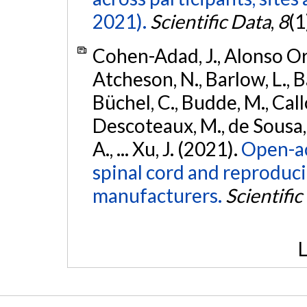
2021).
Scientific Data
,
8
(1
Cohen-Adad, J., Alonso Orti
Atcheson, N., Barlow, L., Ba
Büchel, C., Budde, M., Callo
Descoteaux, M., de Sousa, P
A., ... Xu, J. (2021).
Open-ac
spinal cord and reproducib
manufacturers.
Scientific
L