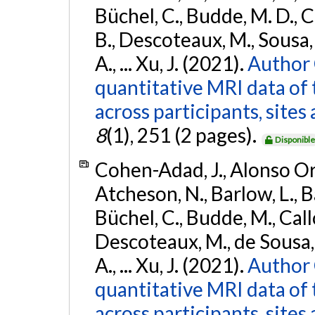
Büchel, C., Budde, M. D., Ca
B., Descoteaux, M., Sousa, P
A., ... Xu, J. (2021).
Author 
quantitative MRI data of 
across participants, site
8
(1), 251 (2 pages).
Disponibl
Cohen-Adad, J., Alonso Orti
Atcheson, N., Barlow, L., Ba
Büchel, C., Budde, M., Callo
Descoteaux, M., de Sousa, P
A., ... Xu, J. (2021).
Author 
quantitative MRI data of 
across participants, sites