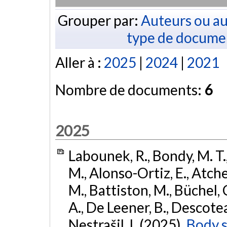
Grouper par:
Auteurs ou au
type de docume
Aller à :
2025
|
2024
|
2021
Nombre de documents:
6
2025
Labounek, R., Bondy, M. T.
M., Alonso-Ortiz, E., Atches
M., Battiston, M., Büchel, 
A., De Leener, B., Descoteaux
Nestrašil, I. (2025).
Body s