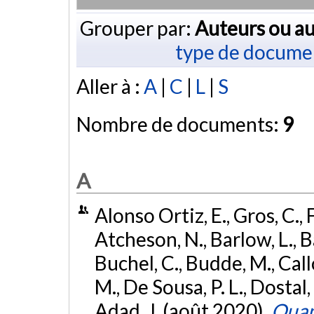
Grouper par:
Auteurs ou au
type de docume
Aller à :
A
|
C
|
L
|
S
Nombre de documents:
9
A
Alonso Ortiz, E., Gros, C., 
Atcheson, N., Barlow, L., Ba
Buchel, C., Budde, M., Call
M., De Sousa, P. L., Dostal,
Adad, J. (août 2020).
Quant