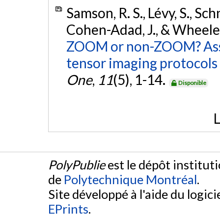
Samson, R. S., Lévy, S., Schn
Cohen-Adad, J., & Wheeler
ZOOM or non-ZOOM? Asses
tensor imaging protocols 
One
,
11
(5), 1-14.
Disponible
L
PolyPublie
est le dépôt institut
de
Polytechnique Montréal
.
Site développé à l'aide du logicie
EPrints
.