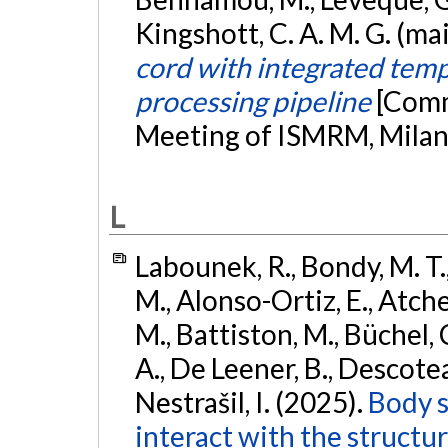
Kingshott, C. A. M. G. (ma
cord with integrated temp
processing pipeline
[Comm
Meeting of ISMRM, Milan, 
L
Labounek, R., Bondy, M. T.
M., Alonso-Ortiz, E., Atches
M., Battiston, M., Büchel, 
A., De Leener, B., Descoteaux
Nestrašil, I. (2025).
Body s
interact with the structu