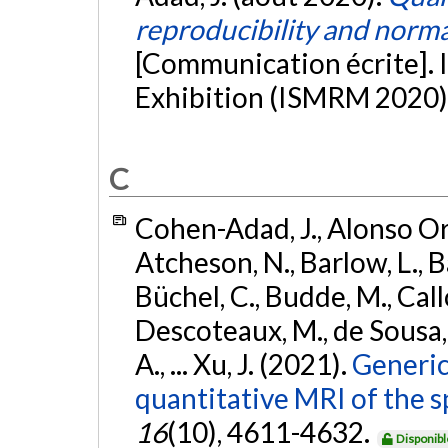
reproducibility and norma
[Communication écrite]
Exhibition (ISMRM 2020)
C
Cohen-Adad, J., Alonso Orti
Atcheson, N., Barlow, L., Ba
Büchel, C., Budde, M., Callo
Descoteaux, M., de Sousa, P
A., ... Xu, J. (2021).
Generic
quantitative MRI of the s
16
(10), 4611-4632.
Disponibl