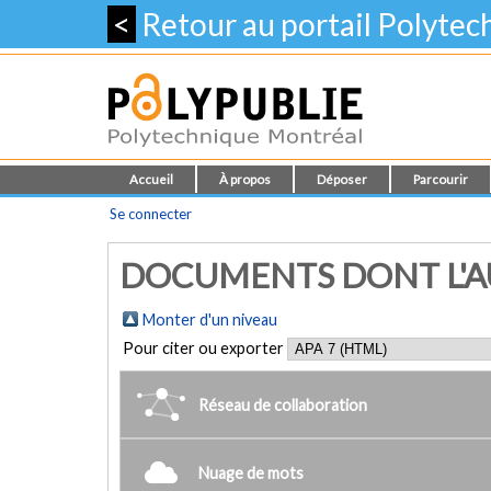
<
Retour au portail Polyte
Accueil
À propos
Déposer
Parcourir
Se connecter
DOCUMENTS DONT L'AUT
Monter d'un niveau
Pour citer ou exporter
Réseau de collaboration
Nuage de mots