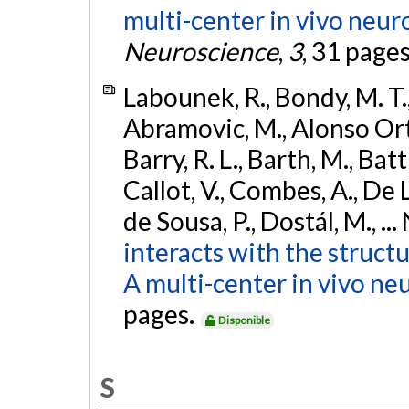
multi-center in vivo neur
Neuroscience
,
3
, 31 page
Labounek, R., Bondy, M. T.,
Abramovic, M., Alonso Ortiz
Barry, R. L., Barth, M., Bat
Callot, V., Combes, A., De
de Sousa, P., Dostál, M., ...
interacts with the struct
A multi-center in vivo ne
pages.
Disponible
S