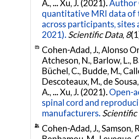
A., ... Xu, J. (2021).
Author 
quantitative MRI data of 
across participants, sites
2021).
Scientific Data
,
8
(1
Cohen-Adad, J., Alonso Orti
Atcheson, N., Barlow, L., Ba
Büchel, C., Budde, M., Callo
Descoteaux, M., de Sousa, P
A., ... Xu, J. (2021).
Open-ac
spinal cord and reproducib
manufacturers.
Scientific
Cohen-Adad, J., Samson, R. 
Benhamou, M., Leveque, G.