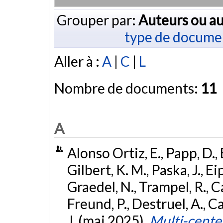
Grouper par:
Auteurs ou au
type de docume
Aller à :
A
|
C
|
L
Nombre de documents:
11
A
Alonso Ortiz, E., Papp, D., B
Gilbert, K. M., Paska, J., Ei
Graedel, N., Trampel, R., Cal
Freund, P., Destruel, A., C
J. (mai 2025).
Multi-center