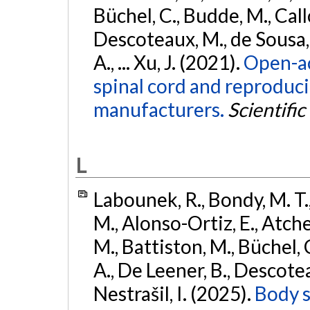
Büchel, C., Budde, M., Callo
Descoteaux, M., de Sousa, P
A., ... Xu, J. (2021).
Open-ac
spinal cord and reproducib
manufacturers.
Scientific
L
Labounek, R., Bondy, M. T.
M., Alonso-Ortiz, E., Atches
M., Battiston, M., Büchel, 
A., De Leener, B., Descoteaux
Nestrašil, I. (2025).
Body s