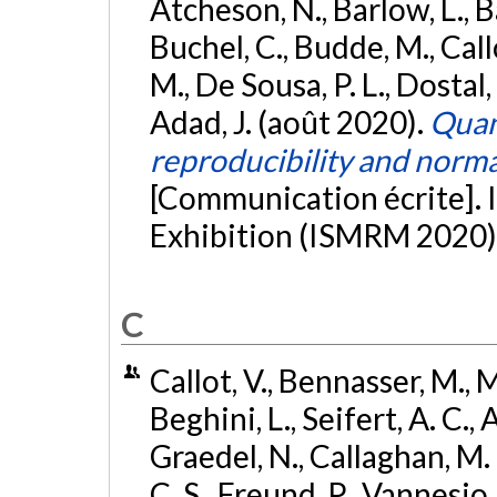
Atcheson, N., Barlow, L., Ba
Buchel, C., Budde, M., Call
M., De Sousa, P. L., Dostal,
Adad, J. (août 2020).
Quant
reproducibility and norma
[Communication écrite]
Exhibition (ISMRM 2020)
C
Callot, V., Bennasser, M., M
Beghini, L., Seifert, A. C.,
Graedel, N., Callaghan, M. F
C. S., Freund, P., Vannesjo, 