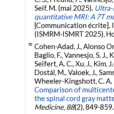
Seif, M. (mai 2025).
Ultra-
quantitative MRI: A 7T mul
[Communication écrite]
(ISMRM-ISMRT 2025), Hon
Cohen-Adad, J., Alonso Orti
Baglio, F., Vannesjo, S. J.,
Seifert, A. C., Xu, J., Kim, 
Dostál, M., Valoek, J., Sams
Wheeler-Kingshott, C. A. M.
Comparison of multicente
the spinal cord gray matte
Medicine
,
88
(2), 849-859