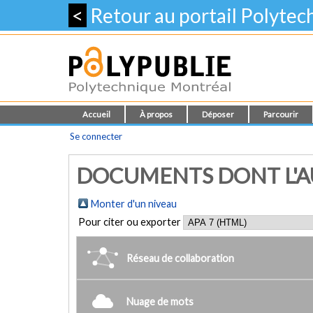
<
Retour au portail Polyte
Accueil
À propos
Déposer
Parcourir
Se connecter
DOCUMENTS DONT L'AUT
Monter d'un niveau
Pour citer ou exporter
Réseau de collaboration
Nuage de mots