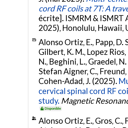
cord RF coils at 7T: A trav
écrite]. ISMRM & ISMRT
2025), Honolulu, Hawaii,
Alonso Ortiz, E., Papp, D. S.
Gilbert, K. M., Lopez Rios, 
N., Beghini, L., Graedel, N.
Stefan Aigner, C., Freund, P.,
Cohen-Adad, J. (2025).
Mu
cervical spinal cord RF co
study.
Magnetic Resonanc
Disponible
Alonso Ortiz, E., Gros, C., 