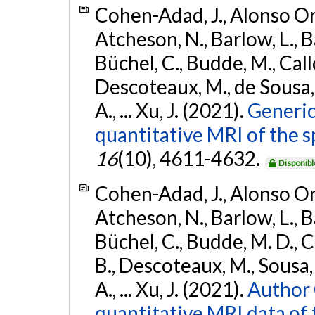
Cohen-Adad, J., Alonso Orti
Atcheson, N., Barlow, L., Ba
Büchel, C., Budde, M., Callo
Descoteaux, M., de Sousa, P
A., ... Xu, J. (2021).
Generic
quantitative MRI of the s
16
(10), 4611-4632.
Disponibl
Cohen-Adad, J., Alonso Orti
Atcheson, N., Barlow, L., Ba
Büchel, C., Budde, M. D., Ca
B., Descoteaux, M., Sousa, P
A., ... Xu, J. (2021).
Author 
quantitative MRI data of 