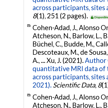
across participants, site
8
(1), 251 (2 pages).
Disponibl
Cohen-Adad, J., Alonso Orti
Atcheson, N., Barlow, L., Ba
Büchel, C., Budde, M., Callo
Descoteaux, M., de Sousa, P
A., ... Xu, J. (2021).
Author 
quantitative MRI data of 
across participants, sites
2021).
Scientific Data
,
8
(1
Cohen-Adad, J., Alonso Orti
Atcheson, N., Barlow, L., Ba